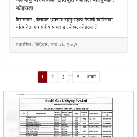
जलवायु परिवर्तनको क्षतिपूर्ति नेपालले पाउनुपर्छ :
कोइराला
विराटनगर , बेलायत भ्रमणमा रहनुभएका नेपाली कांग्रेसका
वरिष्ठ नेता एवं संघीय सांसद डा. शेखर कोइरालाले
प्रकाशित : बिहिबार, माघ ०३, २०८१
…
1
2
3
8
अर्को