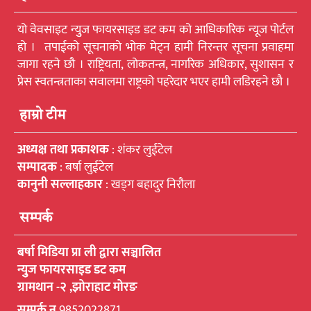
यो वेवसाइट न्युुज फायरसाइड डट कम को आधिकारिक न्यूज पोर्टल
हो । तपाईको सूचनाको भोक मेट्न हामी निरन्तर सूचना प्रवाहमा
जागा रहने छौ । राष्ट्रियता, लोकतन्त्र, नागरिक अधिकार, सुशासन र
प्रेस स्वतन्त्रताका सवालमा राष्ट्रको पहरेदार भएर हामी लडिरहने छौ ।
हाम्रो टीम
अध्यक्ष तथा प्रकाशक
: शंकर लुईटेल
सम्पादक
: बर्षा लुईटेल
कानुनी सल्लाहकार
: खड्ग बहादुर निरौला
सम्पर्क
बर्षा मिडिया प्रा ली द्वारा सञ्चालित
न्युुज फायरसाइड डट कम
ग्रामथान -२ ,झोराहाट मोरङ
सम्पर्क न
9852022871