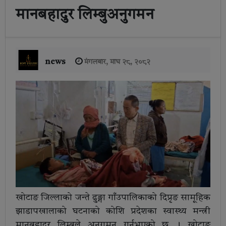
मानबहादुर लिम्बुअनुगमन
news
मंगलबार, माघ २८, २०८२
खोटाङ जिल्लाको जन्ते ढुङ्गा गाँउपालिकाको दिप्रृङ सामूहिक
झाडापखालाको घटनाको कोशि प्रदेशका स्वास्थ्य मन्त्री
मानबहादुर लिम्बुले अनुगमन गर्नुभएको छ । खोटाङ