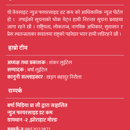
यो वेवसाइट न्युुज फायरसाइड डट कम को आधिकारिक न्यूज पोर्टल
हो । तपाईको सूचनाको भोक मेट्न हामी निरन्तर सूचना प्रवाहमा
जागा रहने छौ । राष्ट्रियता, लोकतन्त्र, नागरिक अधिकार, सुशासन र
प्रेस स्वतन्त्रताका सवालमा राष्ट्रको पहरेदार भएर हामी लडिरहने छौ ।
हाम्रो टीम
अध्यक्ष तथा प्रकाशक
: शंकर लुईटेल
सम्पादक
: बर्षा लुईटेल
कानुनी सल्लाहकार
: खड्ग बहादुर निरौला
सम्पर्क
बर्षा मिडिया प्रा ली द्वारा सञ्चालित
न्युुज फायरसाइड डट कम
ग्रामथान -२ ,झोराहाट मोरङ
सम्पर्क न
9852022871