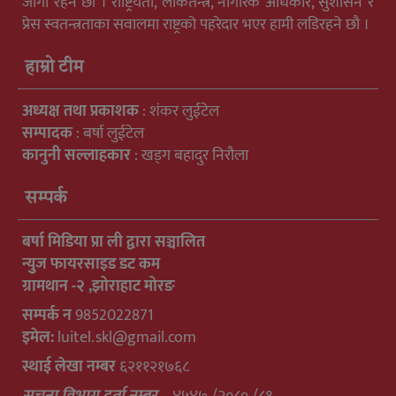
जागा रहने छौ । राष्ट्रियता, लोकतन्त्र, नागरिक अधिकार, सुशासन र
प्रेस स्वतन्त्रताका सवालमा राष्ट्रको पहरेदार भएर हामी लडिरहने छौ ।
हाम्रो टीम
अध्यक्ष तथा प्रकाशक
: शंकर लुईटेल
सम्पादक
: बर्षा लुईटेल
कानुनी सल्लाहकार
: खड्ग बहादुर निरौला
सम्पर्क
बर्षा मिडिया प्रा ली द्वारा सञ्चालित
न्युुज फायरसाइड डट कम
ग्रामथान -२ ,झोराहाट मोरङ
सम्पर्क न
9852022871
इमेल:
luitel.skl@gmail.com
स्थाई लेखा नम्बर
६२११२१७६८
सुचना विभाग दर्ता नम्बर –
४५४७ /२०८० /८१