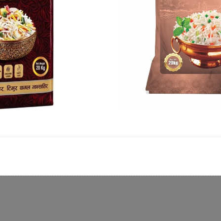
विन्डवार्ड्ससँग अन्तिम खेलमा नेपाल पराजित
षणा
काठमाडौँ । नेपाल अभ्यास खेलमा विन्डवार्ड्स भोल्क्यानोजसँग
तेस्रो खेलमा पराजित भएको छ । गएराती सम्पन्न
प्रकाशित : आइतबार, जेठ ०६, २०८१
1
2
अर्को