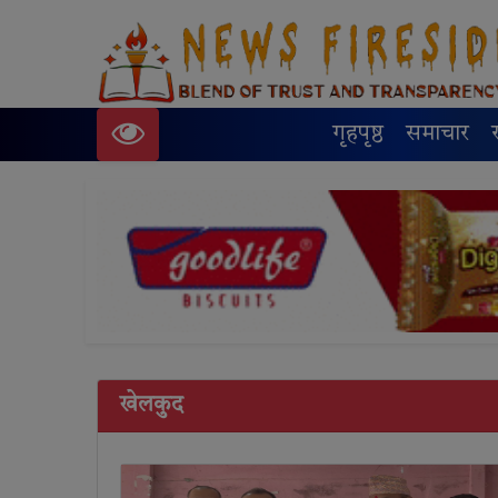
गृहपृष्ठ
समाचार
खेलकुद