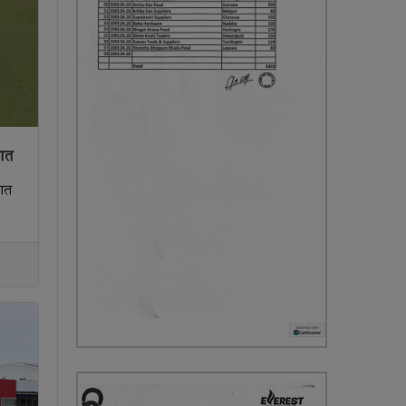
वात
वात