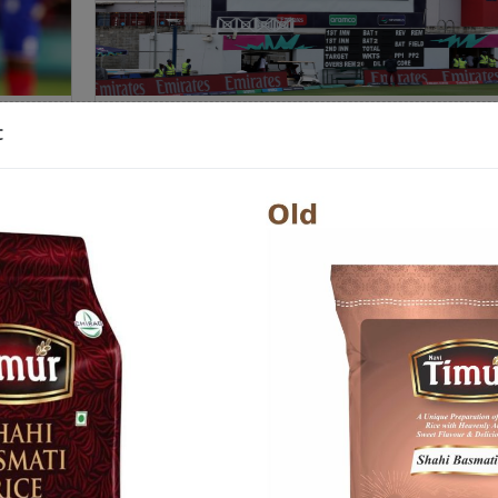
नल
नेपाल र नेदरल्यान्ड्सबीचको खेल केहि समयपछी सुर
t
हुने
नेपाली समय अनुसार राति अमेरिकाको डालसमा ९ : १५ मा ग्रा
प्रेरी क्रिकेट रंगशालामा सुरु
प्रकाशित : मंगलबार, जेठ २२, २०८१