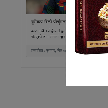
युरोकप खेल्ने पोर्चुगलको टिम घोषणा
काठमाडौँ । पोर्चुगलले युरोकप २०२४ मा खेल्ने टिमको घो
गरिएको छ । आगामी जुन १४
प्रकाशित : बुधबार, जेठ ०९, २०८१