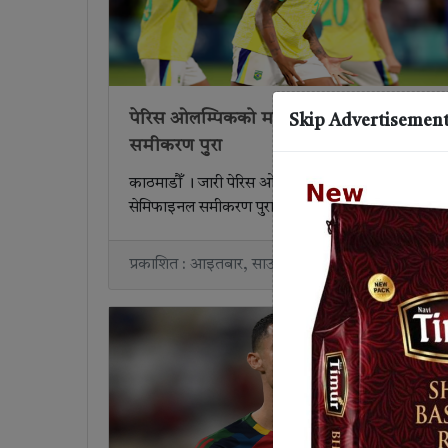
पेरिस ओलम्पिकको महिला फुटबलको सेमिफाइ
Skip Advertisemen
समीकरण पुरा
काठमाडौँ । जारी पेरिस ओलम्पिकको महिला फुटबलको
सेमिफाइनल समीकरण पुरा भएको छ । गएराती सम्पन्न
प्रकाशित : आइतबार, साउन २०, २०८१