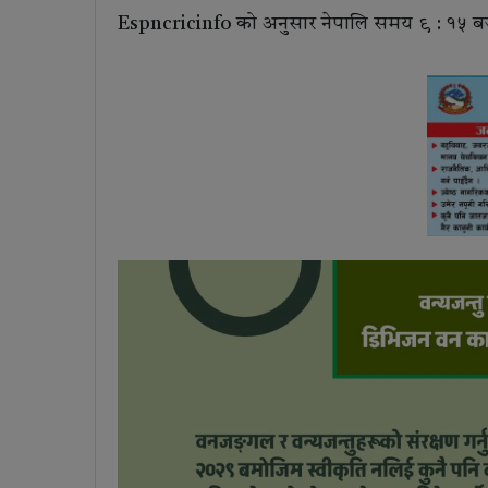
Espncricinfo को अनुसार नेपालि समय ९ : १५ बजे