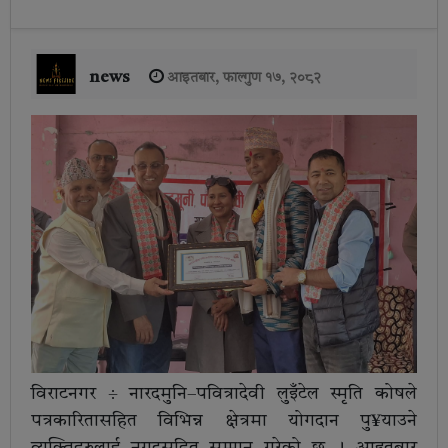
news
आइतबार, फाल्गुण १७, २०८२
विराटनगर ÷ नारदमुनि–पवित्रादेवी लुइँटेल स्मृति कोषले
पत्रकारितासहित विभिन्न क्षेत्रमा योगदान पु¥याउने
व्यक्तिहरुलाई नगदसहित सम्मान गरेको छ । आइतबार