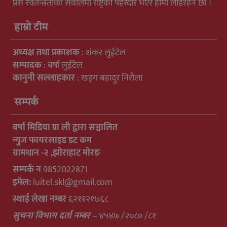
प्रेस स्वतन्त्रताका सवालमा राष्ट्रको पहरेदार भएर हामी लडिरहने छौ ।
हाम्रो टीम
अध्यक्ष तथा प्रकाशक
: शंकर लुईटेल
सम्पादक
: बर्षा लुईटेल
कानुनी सल्लाहकार
: खड्ग बहादुर निरौला
सम्पर्क
बर्षा मिडिया प्रा ली द्वारा सञ्चालित
न्युुज फायरसाइड डट कम
ग्रामथान -२ ,झोराहाट मोरङ
सम्पर्क न
9852022871
इमेल:
luitel.skl@gmail.com
स्थाई लेखा नम्बर
६२११२१७६८
सुचना विभाग दर्ता नम्बर –
४५४७ /२०८० /८१