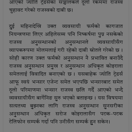
आएको ज्योति ट्रेडर्सका सञ्चालकले ठूलो रकममा राजस्व
चुहावट गरेको राजस्वको दाबी छ ।
दुुई महिनादेखि उक्त व्यवसायी फर्मको कागजात
नियन्त्रणमा लिएर अहिलेसम्म पनि निष्कर्षमा पुुग्न नसकेको
राजस्व अनुुसन्धानको अनुुसन्धानले व्यवसायीसँग
व्यापकरूपमा मोलमलाई गरी रहेको दाबी स्रोतले गरेको छ ।
सोही कारण उक्त फर्मको अनुुसन्धान नै प्रभावित बनाउँदै
राजस्व अनुुसन्धान प्रमुुख र अनुुसन्धान अधिकृत कोइराला
समेतलाई विवादित बनाएको छ । यसबाहेक ज्योति ट्रेडर्स
आफू स्वयं भन्सार एजेन्ट समेत भएपछि भन्सारबाट समेत
ठूलो परिमाणमा भन्सार राजस्व छलि गर्दै आएको भन्दै
व्यवसायीसँग बार्गेनिङ सुुरु भएको बताइन्छ । यस विषयमा
सत्यतथ्य बुुझ्नका लागि राजस्व अनुुसन्धान सुुनसरीका
अनुुसन्धान अधिकृत सरोज कोइरालासँग पटक–पटक
टेलिफोन सम्पर्क गर्दा पनि उनीसँग सम्पर्क हुुन सकेन ।