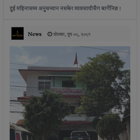
दुुई महिनासम्म अनुुसन्धान नसकेर व्यवसायीसँग बार्गेनिङ !
News
सोमबार, पुष ०८, २०८१