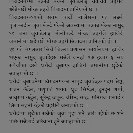
विराटनगरमा पक्राउ परेका जुुवाडेलाई रातारात प्रहरीले
छोडेपछी मोरङ प्रहरी बिबादमा तानिएको छ ।
विराटनगर–११को संगम पार्टी प्यालेसमा गत लक्ष्मी
पुुजाकादीन जुुवा खेल्दै गरेको अवस्थामा पक्राउ परेका नामुुद
१० जना जुुवाडेलाइ भोलीपल्टै मोरङ प्रहरीले हाजिरी
जमानीमा छडेपछी मोरङ प्रहरी बिवादमा तानिएको हो ।
२० गते मंगलबार सिधै जिल्ला प्रशासन कार्यालयमा हाजिर
भएका नामुद जुुवाडेहरु सबैले जनही १७ हजार ५ सय
रूपैयाँका दरले धरौटी बुझाएर हाजिरी जमानीमा छुुटेको
बताइएको छ ।
धरौटी बुझाउनेमा विराटनगरका नामुुद जुवाडेहरु पदम श्रेष्ठ,
राजन कँडेल, पशुपति भगत, ध्रुव सिग्देल, टुनटुन शर्मा,
बाबुराम कट्टेल, सुरेन्द्र ठाकुर, वीरेन्द्र साह, मनिराज प्रसाई र
लिला सहनी रहेको प्रहरीले जनाएको छ ।
धरौटीमा छुटेका सबैको जुवा मुद्दा भने जारी रहेको छ भने
पछि सबैलाई जरिवाना हुने बताइएको छ ।