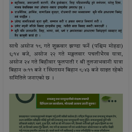
साथै असोज १८ गते शुक्रवार झण्डा फर्ने (पश्चिम मोहडा)
९ः१४ बजे, असोज २२ गते मङ्गलवार पचलीभैरव यात्रा,
असोज २४ गते बिहीवार फूलपाती र श्री तुलजाभवानी यात्रा
बिहान ७ः११ बजे र स्थिरासन बिहान ८ः४३ बजे साइत रहेको
समितिले जनाएको छ ।