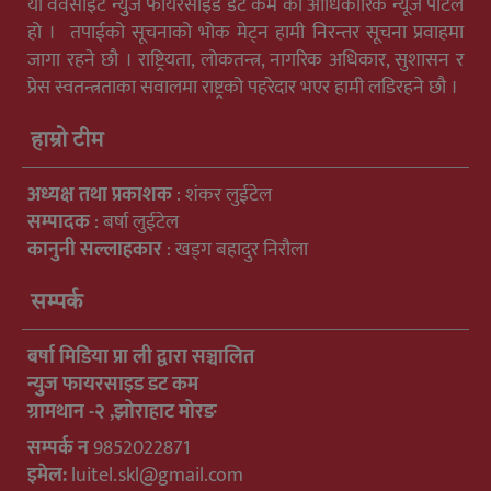
यो वेवसाइट न्युुज फायरसाइड डट कम को आधिकारिक न्यूज पोर्टल
हो । तपाईको सूचनाको भोक मेट्न हामी निरन्तर सूचना प्रवाहमा
जागा रहने छौ । राष्ट्रियता, लोकतन्त्र, नागरिक अधिकार, सुशासन र
प्रेस स्वतन्त्रताका सवालमा राष्ट्रको पहरेदार भएर हामी लडिरहने छौ ।
हाम्रो टीम
अध्यक्ष तथा प्रकाशक
: शंकर लुईटेल
सम्पादक
: बर्षा लुईटेल
कानुनी सल्लाहकार
: खड्ग बहादुर निरौला
सम्पर्क
बर्षा मिडिया प्रा ली द्वारा सञ्चालित
न्युुज फायरसाइड डट कम
ग्रामथान -२ ,झोराहाट मोरङ
सम्पर्क न
9852022871
इमेल:
luitel.skl@gmail.com