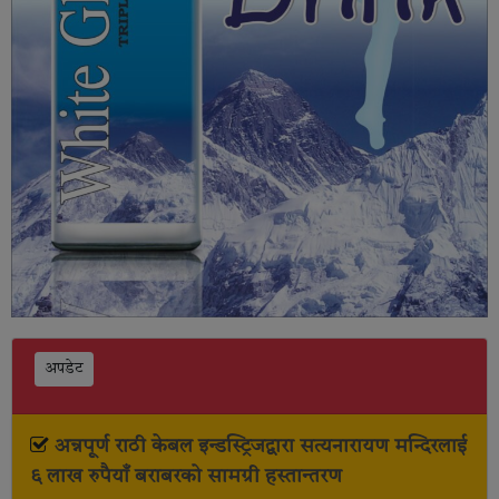
अपडेट
अन्नपूर्ण राठी केबल इन्डस्ट्रिजद्वारा सत्यनारायण मन्दिरलाई
६ लाख रुपैयाँ बराबरको सामग्री हस्तान्तरण