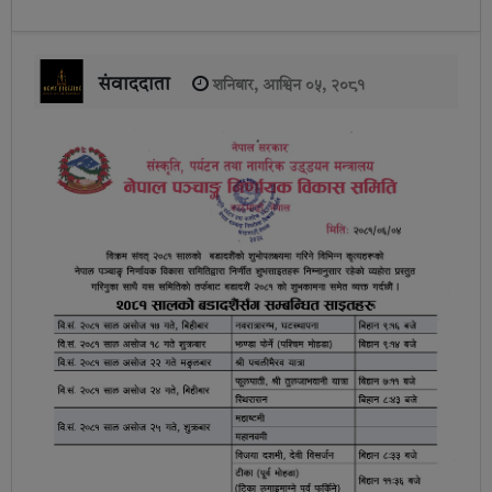
संवाददाता
शनिबार, आश्विन ०५, २०८१