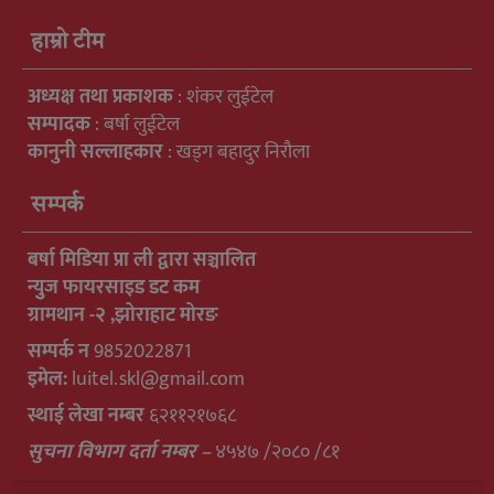
हाम्रो टीम
अध्यक्ष तथा प्रकाशक
: शंकर लुईटेल
सम्पादक
: बर्षा लुईटेल
कानुनी सल्लाहकार
: खड्ग बहादुर निरौला
सम्पर्क
बर्षा मिडिया प्रा ली द्वारा सञ्चालित
न्युुज फायरसाइड डट कम
ग्रामथान -२ ,झोराहाट मोरङ
सम्पर्क न
9852022871
इमेल:
luitel.skl@gmail.com
स्थाई लेखा नम्बर
६२११२१७६८
सुचना विभाग दर्ता नम्बर –
४५४७ /२०८० /८१