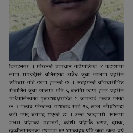
विराटनगर । मोरङको ग्रामथान गाउँपालिका–४ कटहरामा
लामो समयदेखि चलिरहेको अवैध जुवा खालमा प्रहरीले
शनिबार राति छापा हानेको छ । कटहराको बाँसघारीभित्र
संचालित जुवा खालमा राति ८ बजेतिर छापा हानेर प्रहरीले
गाउँपालिकाका पूर्वअध्यक्षसहित ९ जनालाई पक्राउ गरेको
छ । पक्राउ परेकाको साथबाट साढे १८ लाख रूपैयाँभन्दा
बढी नगद बरामद भएको छ । उक्त ‘बाह्रमासे’ खालमा
मधेस प्रदेशको महोत्तरी, कोशी प्रदेशकै धरान, दमक,
दुहबीलगायतका स्थानमा घर भएकाहरु पनि जुवा खेल्न पुग्ने