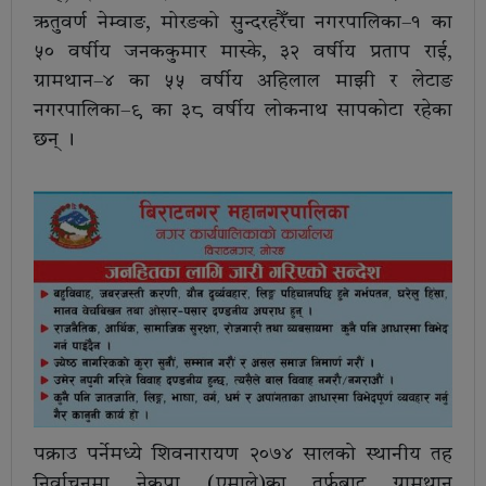
ऋतुवर्ण नेम्वाङ, मोरङको सुन्दरहरैँचा नगरपालिका–१ का
५० वर्षीय जनककुमार मास्के, ३२ वर्षीय प्रताप राई,
ग्रामथान–४ का ५५ वर्षीय अहिलाल माझी र लेटाङ
नगरपालिका–९ का ३८ वर्षीय लोकनाथ सापकोटा रहेका
छन् ।
पक्राउ पर्नेमध्ये शिवनारायण २०७४ सालको स्थानीय तह
निर्वाचनमा नेकपा (एमाले)का तर्फबाट ग्रामथान