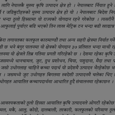
ागि नेपालकै मुख्य कृषि उत्पादन क्षेत्र हो । नेपालबाट र्नियात हुने
 र जडिबुटीहरुको मुख्य उत्पादन क्षेत्र हो यो । नेपालबाट बिदेश निर्य
भन्दा ठूलो हिस्सामा यो राज्यको योगदान रहने गरेकोछ । त्यसरीनै
रदेशले आफुलाई पुर्याएर बढि भएको तिन लाख मेट्रिक टन भन्दा बढी खाद्यान्
केरा लगायतका फलफुल काठमाण्डौ तथा अन्य सहरी क्षेत्रमा निर्यात गर्ने
अगाडी छ भने बंगुर पालनमा यो क्षेत्रको योगदान ३७ प्रतिशत भन्दा माथी 
ा यो क्षेत्रले तिब्र गतिमा प्रगती गरिरहेको छ । देशमा रहेका कृषि 
 । जसमध्ये धानचामल, जुट, दुध प्रशोधन, चिया, पशुदाना, मैदा तथा
ै जसो उधोगलाइ चाहिने कच्चा पदार्थ यो प्रदेशमै उत्पादन भैरहेकोछ भ
 । जसमध्ये जुट उधोगहरु बिगतमा स्वदेशी उत्पादनमै चलेका थिए 
 जुट उधोगहरु आयातित कच्चापदार्थमा आधारित हुदै संचालनमा रहेकाछन ।
 आवश्यकताको ठूलो हिस्सा आयातित कृषि उत्पादनले ओगटी रहेकोछ । 
चामल, मकै, आलु, कोदो, दालबाली, तरकारी, फलफुलको परिमाण ठू