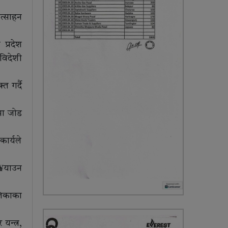
ोत्साहन
प्रदेश
विदेशी
त गर्दै
मा जोड
कार्यले
पु¥याउन
ालिकाका
यन्त्र,