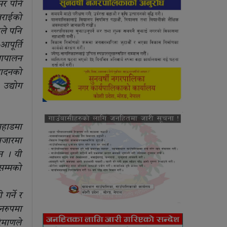
सर पनि
तराईको
ले पनि
पूर्ति
्रापालन
्पादनको
उद्योग
 पहाडमा
बजारमा
न । यी
रसम्मको
र्ने र
नरुपमा
िमाणले