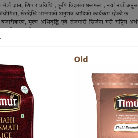
– मैत्री ज्ञान, शिप र प्रविधि , कृषि विज्ञसंग छलफल , नयाँ नयाँ अनुस
प्रतियोगिता, खेतदेखि भान्साको अनुभव आदिको कार्यक्रम रहेको छ
 बजारीकरण, मूल्य अभिवृद्धि एवं रोजगारी सिर्जना गरी राष्ट्रिय अर्थत
योजकले जनाएको छ ।
t