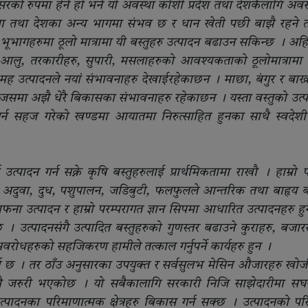
ो रुपमा हेर्ने हो भने यो अवस्था कोशी प्रदेश तथा देशकैलागि अव
ेशमा तथा देशका अन्य भागमा संभव छ र धान खेती पछी बाझै रहने 
 भूभागहरुमा ठूलो मात्रामा यी बस्तुहरु उत्पादन बढाउन सकिन्छ । अहि
िया, आलु, तरकारीहरु, सुपारी, मसलाहरुको आवश्यकताको ठूलोमात्रामा आ
ी, मह उत्पादनले नयां संभावनाहरु देखाईरहेकाछन । माछा, बंगुर र बाख
ु हुन जसमा अझै धेरै बिकासका संभावनाहरु रहेकाछन । यस्ता वस्तुको उत
्न सहज गरेको खण्डमा आयातमा निरुत्साहित हुनका साथै स्वदेशी 
र्धि उत्पादन गर्न सक्ने कृषि बस्तुहरुलाई प्रार्थमिकतामा राखौ । हाम्रो
री, अदुवा, दुध, पशुपालन, जडिबुटी, फलफुलले आन्तरिक तथा बाहृय 
उत्पादन र हाम्रो परम्परागत ज्ञान सिपमा आधारित उत्पादनहरु हु
छ । उत्पादनसंगै उत्पादित बस्तुहरुको गुणस्तर बढाउने कुराहरु, बजा
रोधहरुको सहजिकरण हामीले तत्काल गर्नुपर्ने कार्यहरु हुन ।
य छ । तर ठाँउ अनुसारका उपयुक्त र सर्वसुलभ मेसिन औजारहरु खोजी ग
मै जरुरी भएकोछ । यो सबैकालागि सरकारी निजि साझेदारीमा सघ
्पादनका परिमाणात्मक क्षेत्रहरु बिकास गर्न सक्छ । उत्पादनको पर