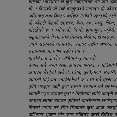
हालको अवस्थामा यो कुरा नकारात्मक भए पनि अवसरक
हो । किनकी यी सबै बस्तुहरुको उत्पादन यो प्रद
जमिनहरु तथा बिस्तारै बाझिदै गैरहेको पहाडको ठूलो
यो प्रदेशले देशको खाद्यान्न, केरा, दुध, मासु, च
गरिरहेको छ । एभोकाडो, किवी, ड्रागनफ्रुट, स्ट्रबेर
पशुपालनको क्षेत्रमा तिब्र बिकास भैरहेका क्षेत्रहर
लागि सरकारले वातावरण वनाएर उद्योग स्थापना गर
स्थापनामा आकर्षण बढ्ने थियो ।
प्राथमिकता तोकौ र अभियान श्रृजना गरौ
नेपाल सबै भन्दा राम्रो उत्पादन गर्नसक्ने र प्रतिस्प
उत्पादन भैरहेको अलैची, चिया, छुर्पि,ताजा तरका
आफनो पहिचान बनाईसकेको छ । यि सबै हाम्रा आफना 
कृषि बस्तुहरु अझै ठूलो स्तरमा उत्पादन गर्न सकिन्
आफनै पहुच बढाउने कुरा र निर्यातको लागि कानुनी अव
उत्पादन लागत घटाउन कृषिको यान्त्रीकरण अपरिहार्
तिनको प्रयोग गर्ने सिप सिकाउने कुरा आज एकद
अभियान श्रृजना गरेर जान सकिन्छ जस्ले बिविध उत