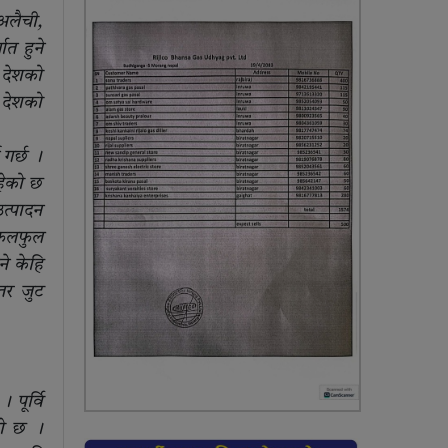
 अलैची,
ात हुने
 देशको
न देशको
 गर्छ ।
रहेको छ
उत्पादन
 फलफुल
ने केहि
तर जुट
पूर्वि
लो छ ।