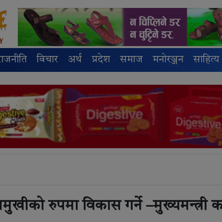
राजनीति
विचार
अर्थ
प्रदेश
समाज
मनोरञ्जन
साहित्य
यातमुखीको रुपमा विकास गर्ने –मुख्यमन्त्री का