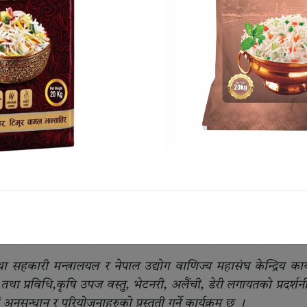
यत यस समारोहमा उपस्थित उद्योगी व्यवसायी लगायत आदरणीय दाजु भा
छु ।
 व्यस्ततम् कार्यक्रमका वावजूद हामीलाई समय प्रदान गर्नु भएकोमा 
र विशेष अतिथि कृषि तथा पशुपंक्षी विकास मन्त्री रामनाथ अधिकारीज्
भन्दा बढि हिस्सा ओगट्ने कृषिजन्य उत्पादनको प्रवद्र्धन र विस
बजारीकरण, मूल्य अभिवृद्धिको विकास गरी रोजगारी सिर्जनाका साथै राष्
 कोशी प्रदेशमा पहिलो पटक नेपाल उद्योग वाणिज्य महासंघ कोशी प्रदेश
ा सहकारी मन्त्रालयल र नेपाल उद्योग वाणिज्य महासंघ केन्द्रिय कार
 तथा प्रविधि,कृषि उपज वस्तु, भेटनरी, अलैंची, डेरी लगायतको प्रदर्शन
ुुसन्धान र परियोजनाहरुको प्रस्तुती गर्ने कार्यक्रम छ ।