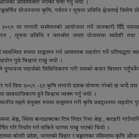
दिनु आजको आवश्यक्ता भएको चर्चा गर्नु भयो ।
चवर्षिय योजननामा कृषि, पर्यटन र सूचना प्रविधि क्षेत्रलाई विशेष प्र
 विस २०८१ मा लगानी सम्मेलनको आयोजना गर्ने जानकारी दिँदै यसमा 
टन , सूचना प्रविधि र जलश्रोत जस्ता योजनामा स्वदेशी तथा 
व्यवस्थित रुपमा सञ्चालन गर्न आवश्यक सहयोग गर्ने प्रतिवद्धता व्यक्
 पुग्ने विश्वास राख्नु भयो ।
 दुग्धजन्य पदार्थको विविधिकरण गरी यसको बजार विस्तार गर्नुपर्ने
मनिर्भर गर्न विस २०८१ –९१ कृषि लगानी दशक घोषणा गरेको छ भन्दै यस 
ा व्यवसायिकरण हुने विश्वास व्यक्त्त गर्नु भयो ।
 स्थानीय तहले संयुक्त रुपमा सञ्चालन गरी कृषि प्रवद्र्धनमा सहयोग 
ोत्सना श्रेष्ठ, स्विस कन्ट्याक्टका टिम लिडर रिमा श्रेष्ठ , कटहरी गाउँप
्षित गरि निर्यात गर्न सकिने धारणा राख्नु भएको थियो ।
ा स्टलमा कोशी प्रदेश, भारतको विहार र वङ्गालका नविनतम कृषि औजार 