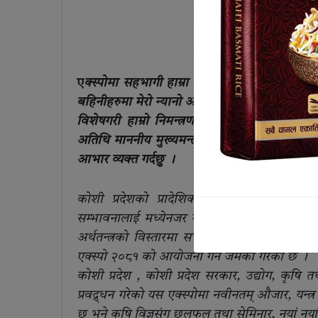
ए
क्स्पोमा सहभागी हाम्रा सम्पूर्ण अतिथिगढ लगा
बहिनीहरुमा मेरो न्यानो अभिवादन सहित स्वागत गर्द
विशेषगरी हाम्रो निमन्त्रणालाई स्वीकार गरी आफ्नो
अतिथि माननीय मुख्यमन्त्री हिकमतकुमार कार्कीज्यू 
आभार व्यक्त गर्दछुु ।
कोशी प्रदेशको प्रादेशिक अर्थतन्त्रको एकतिहाई 
सम्भावनालाई मध्येनजर गर्दै यसको उत्पादन वृद्धि , 
अर्थतन्त्रको विस्तारमा सघाउ पुर्याउने उद्देश्यले
एक्स्पो २०८१ को आयोजना गर्ने जमर्को गरेको छ ।
कोशी प्रदेश , कोशी प्रदेश सरकार, उद्योग, कृषि तथ
प्रवद्र्धन गरेको यस एक्स्पोमा नवीनतम् औजार, यन्त्र
छ भने कृषि विज्ञसंग छलफल तथा सेमिनार, नयां नयां अनु