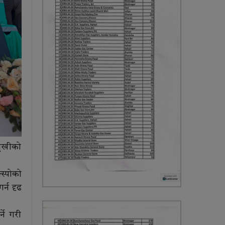
तमुखीको
स्पोको
र्न दृढ
्ने गरी