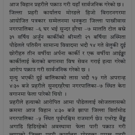
आज विहान प्रहरीले पक्राउ गरी यहाँ सार्वजनिक गरेको छ।
जिल्ला प्रहरी कार्यालय मोरङले हिजो विराटनगरमा
आयोजित पत्रकार सम्मेलनमा धनकुटा जिल्ला पाख्रीवास
नगरपालिका –६ घर भई सुन्दर हरैचा –७ मालति टोल बस्ने
३१ वर्षिय अर्जुन कार्कीको श्रीमती २१ बर्षिया अस्मिता
पौडेलले पतिसँग सामान्य विवादमा भदौ १४ गते वेलुकी दुई
छोरीहरु तीन वर्षीया अर्पना कार्की र एक वर्षीया आईङ्का
कार्कीलाई केराको बगानमा विष सेवन गराई हत्या गरेको
आरोप पक्राउ गरी सार्वजनिक गरेको छ ।
मृत्यु भएकी दुई बालिकाको लास भदौ १५ गते अपरान्ह
४ः३० बजे प्रहरीले सुनदरहरैचा नगरपालिका–७ स्थित केरा
वगानमा फेला पारेको थियो ।
प्रहरीले हत्याको आरोपित आमा पौडेललाई खोजतलासको
क्रममा आज विहान ४ः३० बजे झापा जिल्ला विर्तामोड
नगरपालिका –५ स्थित पूर्वपश्चिम राजमार्ग छेउ एभरेष्ट बैंङ्क
अगाडि हिडिरहेको अवस्थामा फेला पारी पक्राउ गरी
ल्याएको जिल्ला प्रहरी कार्यालय मोरङका प्रमुख प्रहरी