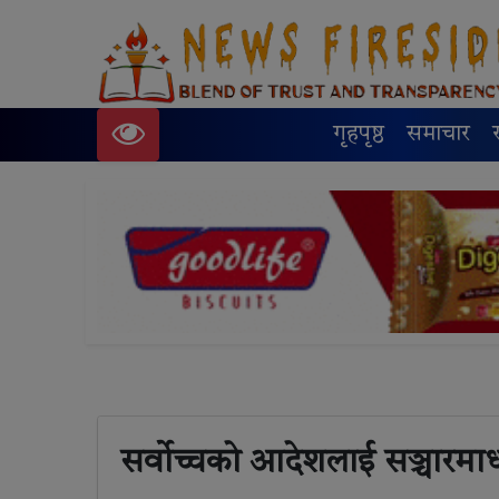
गृहपृष्ठ
समाचार
सर्वोच्चकाे आदेशलाई सञ्चारमाध