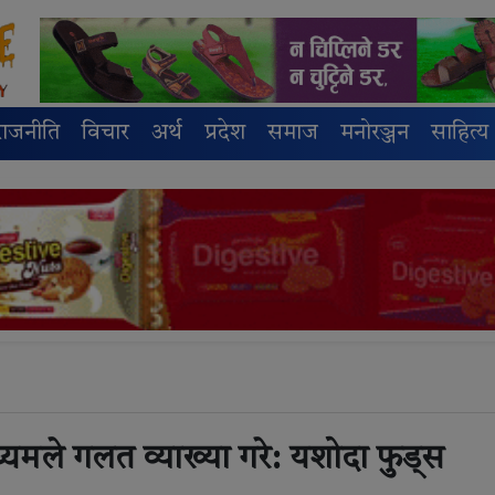
राजनीति
विचार
अर्थ
प्रदेश
समाज
मनोरञ्जन
साहित्य
्यमले गलत व्याख्या गरे: यशोदा फुड्स