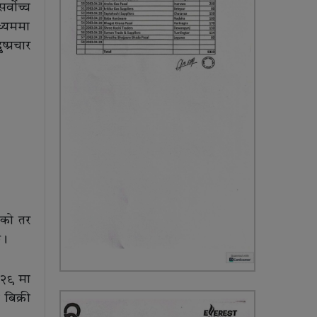
्वोच्च
ध्यममा
प्रचार
एको तर
छ।
ठ २९ मा
बिक्री