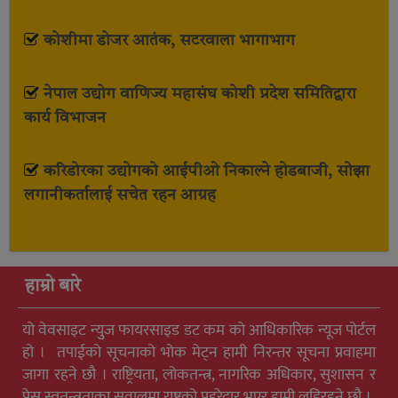
कोशीमा डोजर आतंक, सटरवाला भागाभाग
नेपाल उद्योग वाणिज्य महासंघ कोशी प्रदेश समितिद्वारा
कार्य विभाजन
करिडोरका उद्योगको आईपीओ निकाल्ने होडबाजी, सोझा
लगानीकर्तालाई सचेत रहन आग्रह
हाम्रो बारे
यो वेवसाइट न्युुज फायरसाइड डट कम को आधिकारिक न्यूज पोर्टल
हो । तपाईको सूचनाको भोक मेट्न हामी निरन्तर सूचना प्रवाहमा
जागा रहने छौ । राष्ट्रियता, लोकतन्त्र, नागरिक अधिकार, सुशासन र
प्रेस स्वतन्त्रताका सवालमा राष्ट्रको पहरेदार भएर हामी लडिरहने छौ ।