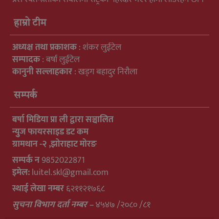
हाम्रो टीम
अध्यक्ष तथा प्रकाशक
: शंकर लुईटेल
सम्पादक
: बर्षा लुईटेल
कानुनी सल्लाहकार
: खड्ग बहादुर निरौला
सम्पर्क
बर्षा मिडिया प्रा ली द्वारा सञ्चालित
न्युुज फायरसाइड डट कम
ग्रामथान -२ ,झोराहाट मोरङ
सम्पर्क न
9852022871
इमेल:
luitel.skl@gmail.com
स्थाई लेखा नम्बर
६२११२१७६८
सुचना विभाग दर्ता नम्बर –
४५४७ /२०८० /८१