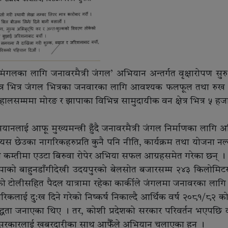
ंगलका लागि जनावरमैत्री जंगल’ अभियान अन्तर्गत वृक्षाराेपण सुरु
ेत्र भित्र जंगल भित्रका जनवारका लागि आवश्यक फलफूल तथा रुख 
न् । हालसम्ममा मोरङ र झापाका विभिन्न सामुदायीक वन क्षेत्र भित्र ५ ह
भियानलाई आफू मुख्यमन्त्री हुँदै जनावरमैत्री जंगल निर्माणका लागि 
 छेउका नागरिकहरुप्रति कुनै पनि नीति, कार्यक्रम तथा योजना नल
े कम्तीमा एउटा बिरुवा रोपेर अभिया सफल आग्रहसमेत गरेका छन् ।
न झापाको बाहुनडाँगीदेखी उदयपुरको बेलसोत बजारसम्म २४३ किलोमिट
 विज्ञको टोलीसहित पैदल यात्रामा रहेका कार्कीले जंगलमा जनावरका ला
कलाई दु:ख दिने गरेको निष्कर्ष निकाल्दै आर्थिक वर्ष २०८१/८२ को
तिबद्धता जनाएका थिए । तर, कोशी प्रदेशको सरकार परिवर्तन भएपछि व
कीले सरकारलाई खबरदारीका साथ आफैँले अभियान चलाएका हुन् ।