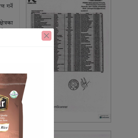
 गर्ने
ेत्रका
बसाेबास
भएकाले
काे घार
े भने,