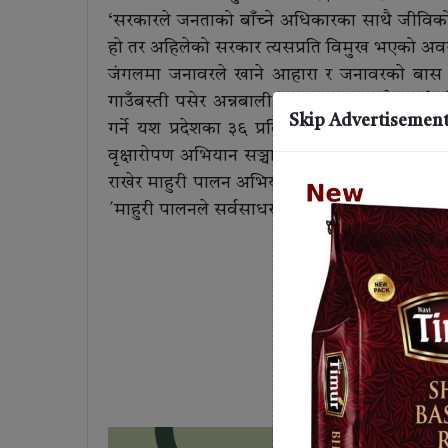
‘सरकारले जनताको बाँच्ने अधिकारका साथै जीविकोप
हो तर अहिलेको सरकार त्यसप्रति विमुख भएको अवस
जंगलमा जनावरले खाने आहारा र जनावरकाे बास स्
गाउँबस्ती पसेर अन्नबाली, घर मास्नुका साथै मान्छेक
Skip Advertisemen
गर्ने यश प्रदेशका ३६ प्रतिशत नागरिककाे जनधनका
वृक्षाराेपण अभियान सञ्चालन गरेकाे पूर्वमुख्यमन्त्र
राखेर माहुरी पालन अभियानसमेत सञ्चालन गर्नु जंगल
´माहुरी पालनले सर्वसाधरणले खेतबारी बीषादी प्रयाेग गर