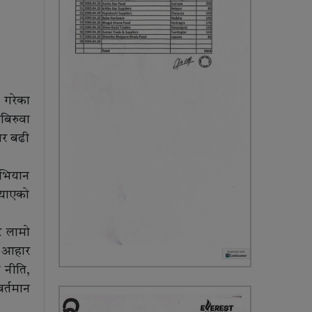
 गरेका
बिरुवा
जार बढी
अभियान
्याएको
र लामो
गि आहार
 नीति,
र्तमान