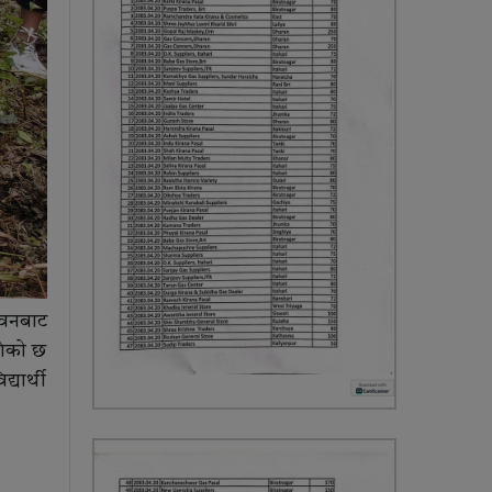
 वनबाट
ेकाे छ
यार्थी