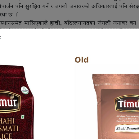
ार्जन पनि सुरक्षित गर्न र जंगली जनावरको अधिकारलाई पनि संरक्षण
्था छ ।’
थानसमेत मासिएकाले हात्ती, बाँदरलगायतका जंगली जनावर वन क्ष
ाे समेत ज्यान लिने गरेकाे उनकाे भनाइ छ । त्यसैले जंगल क्षेत्रमा 
t
े सुरक्षाका लागि जनावर मैत्री जंगल हुनु अहिलेकाे अपरिहार्यता 
ी कार्कीले बताए । ´बस्ती छेउमा रहेकाे जंगलका प्रत्येक रूखमा माहुरी
ी जनावरबाट सुरक्षित रहन र अर्थाेपार्जनका लागि अपरिहार्य छ,` उनल
्न राेक्ने र त्यसले अर्ग्यानिक खेतिकाे सुरूवात हुन्छ ।`