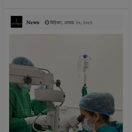
News
बिहिबार, आषाढ २७, २०८१