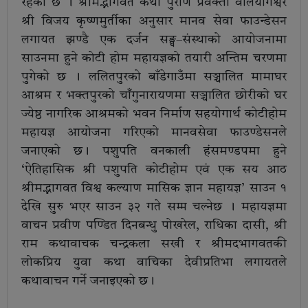
रहेको छ । श्रीमद्भागवत कथा पुराण प्रवक्ता वालयोगेश्वर
श्री विजय कृष्णमुर्तीका अनुसार मानव सेवा फाउन्डेसन
लगायत झण्डै एक दर्जन सङ्घ–संस्थाको आयोजनामा
साउनमा हुने कोटी होम महायज्ञको तयारी अन्तिम चरणमा
पुगेको छ । ललितपुरको बाँडेगाउँमा सञ्चालित मामाघर
आश्रम र भक्तपुरको चाँगुनारायणमा सञ्चालित छोरीको घर
ज्येष्ठ नागरिक आश्रमको भवन निर्माण सहयोगार्थ कोटीहोम
महायज्ञ आयोजना गरिएको मानवसेवा फाउण्डेसनले
जनाएको छ। पशुपति वनकाली हंसमण्डपमा हुने
‘ऐतिहासिक श्री पशुपति कोटीहोम एवं एक सय आठ
श्रीमद्भागवत विश्व कल्याण मासिक ज्ञान महायज्ञ’ साउन १
देखि सुरु भएर साउन ३२ गते सम्म चल्नेछ । महायज्ञमा
वाचन प्रवीण पण्डित दिनबन्धु पोखरेल, राधिका दासी, श्री
राम कथावाचक चन्द्रकला सखी र श्रीमदभागवतकी
लोकप्रिय युवा कथा वाचिका देवीप्रतिभा लगायतले
कथावाचन गर्ने जनाइएको छ।