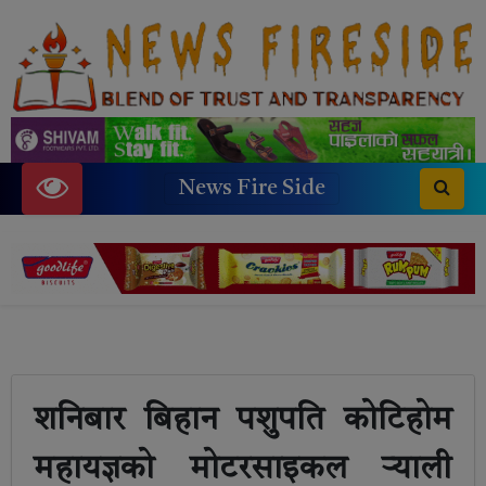
News Fire Side
शनिबार बिहान पशुपति कोटिहोम
महायज्ञको मोटरसाइकल र्‍याली