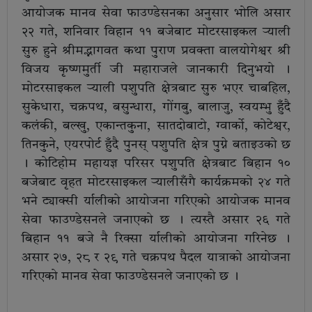
आयोजक मानव सेवा फाउण्डेसनका अनुसार भोलि असार
२२ गते, शनिवार विहान ११ बजेबाट मोटरसाइकल र्‍याली
सुरु हुने श्रीमद्भागवत कथा पुराण प्रवक्ता वालयोगेश्वर श्री
विजय कृष्णमुर्ती जी महाराजले जानकारी दिनुभयो ।
मोटरसाइकल र्‍याली पशुपति क्षेत्रबाट सुरु भएर चाबहिल,
सुकेधारा, चक्रपथ, बसुन्धारा, गोंगबु, बालाजु, स्वयम्भु हुँदै
कलंकी, बल्खु, एकान्तकुना, सातदोबाटो, ग्वार्को, कोटेश्वर,
तिनकुने, एयरपोर्ट हुँदै पुनस् पशुपति क्षेत्र पुग्ने बताइउको छ
। कोटिहोम महायज्ञ परिसर पशुपति क्षेत्रबाट बिहान १०
बजेबाट वृहत मोटरसाइकल र्‍यालीसँगै कार्यक्रमको २४ गते
भने ट्याक्सी र्यालीको आयोजना गरिएको आयोजक मानव
सेवा फाउण्डेसनले जनाएको छ । त्यस्तै असार २६ गते
बिहान ११ बजे नै रिक्सा र्यालीको आयोजना गरिनेछ ।
असार २७, २८ र २९ गते चक्रपथ पैदल यात्राको आयोजना
गरिएको मानव सेवा फाउण्डेसनले जनाएको छ ।