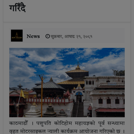
गरिँदै
News
शुक्रबार, आषाढ २१, २०८१
काठमाडौँ । पशुपति कोटिहोम महायज्ञको पूर्व सन्ध्यामा
वृहत मोटरसाइकल र्‍याली कार्यक्रम आयोजना गरिएको छ ।