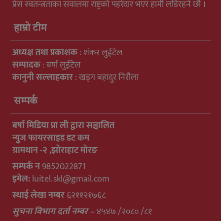
प्रेस स्वतन्त्रताका सवालमा राष्ट्रको पहरेदार भएर हामी लडिरहने छौ ।
हाम्रो टीम
अध्यक्ष तथा प्रकाशक
: शंकर लुईटेल
सम्पादक
: बर्षा लुईटेल
कानुनी सल्लाहकार
: खड्ग बहादुर निरौला
सम्पर्क
बर्षा मिडिया प्रा ली द्वारा सञ्चालित
न्युुज फायरसाइड डट कम
ग्रामथान -२ ,झोराहाट मोरङ
सम्पर्क न
9852022871
इमेल:
luitel.skl@gmail.com
स्थाई लेखा नम्बर
६२११२१७६८
सुचना विभाग दर्ता नम्बर –
४५४७ /२०८० /८१