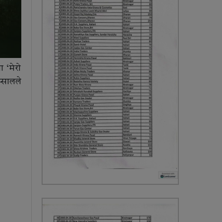
 ‘मेरो
्सालले