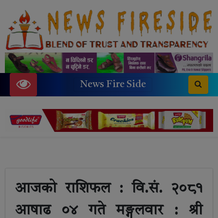
News Fire Side
आजको राशिफल : वि.सं. २०८१
आषाढ ०४ गते मङ्गलवार : श्री