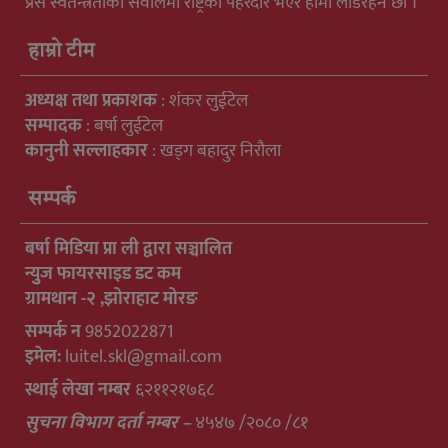
प्रेस स्वतन्त्रताका सवालमा राष्ट्रको पहरेदार भएर हामी लडिरहने छौ ।
हाम्रो टीम
अध्यक्ष तथा प्रकाशक
: शंकर लुईटेल
सम्पादक
: बर्षा लुईटेल
कानुनी सल्लाहकार
: खड्ग बहादुर निरौला
सम्पर्क
बर्षा मिडिया प्रा ली द्वारा सञ्चालित
न्युुज फायरसाइड डट कम
ग्रामथान -२ ,झोराहाट मोरङ
सम्पर्क न
9852022871
इमेल:
luitel.skl@gmail.com
स्थाई लेखा नम्बर
६२११२१७६८
सुचना विभाग दर्ता नम्बर –
४५४७ /२०८० /८१