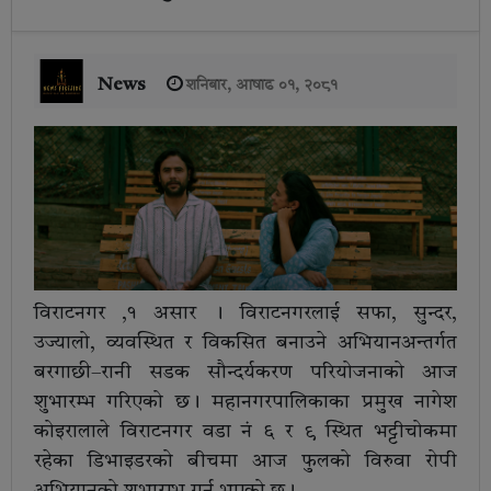
News
शनिबार, आषाढ ०१, २०८१
विराटनगर ,१ असार । विराटनगरलाई सफा, सुन्दर,
उज्यालो, व्यवस्थित र विकसित बनाउने अभियानअन्तर्गत
बरगाछी–रानी सडक सौन्दर्यकरण परियोजनाको आज
शुभारम्भ गरिएको छ। महानगरपालिकाका प्रमुख नागेश
कोइरालाले विराटनगर वडा नं ६ र ९ स्थित भट्टीचोकमा
रहेका डिभाइडरको बीचमा आज फुलको विरुवा रोपी