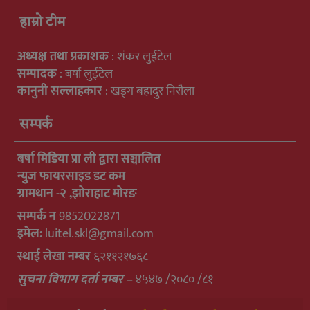
हाम्रो टीम
अध्यक्ष तथा प्रकाशक
: शंकर लुईटेल
सम्पादक
: बर्षा लुईटेल
कानुनी सल्लाहकार
: खड्ग बहादुर निरौला
सम्पर्क
बर्षा मिडिया प्रा ली द्वारा सञ्चालित
न्युुज फायरसाइड डट कम
ग्रामथान -२ ,झोराहाट मोरङ
सम्पर्क न
9852022871
इमेल:
luitel.skl@gmail.com
स्थाई लेखा नम्बर
६२११२१७६८
सुचना विभाग दर्ता नम्बर –
४५४७ /२०८० /८१