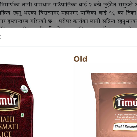
िमार्णका लागी ग्रामथान गाउँपालिका वार्ड २ बस्ने लुुईटेल समुुहले
सक्रिय रहनुू भएका विराटनगर महानगर पालिका वार्ड १९ का टिका 
हजार हस्तान्तरण गरिएको छ । परोपर कार्यका लागी सक्रिय रहनुुभएक
िका कुुमारी भट्टराई लुुईटेलले आफना पितृहरु स्वर्गीय नारद मुुनी लुुई
t
्रीमती झिलकुुमारी लुुईँटेल ले आफना पितृहरुको अन्तेष्टि गरिएको सो घा
गी आर्थिक सहयोग गर्न पाएको मा खुुशी व्यक्त गर्नुुभएको थियो । 
्यमा अवरोध भएमा पुुन सहयोग गर्न आफुु तयार रहेको जानकारी ग