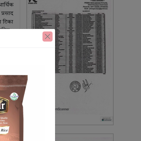
 आर्थिक
प्रसाद
ा टिका
्रटेल ,
टलाई अझ
उहाँले
राउनुु