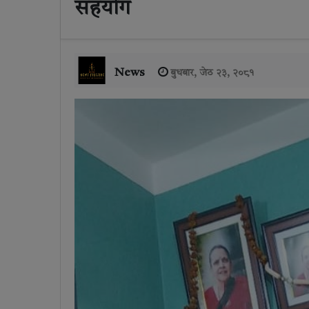
सहयोग
News
बुधबार, जेठ २३, २०८१