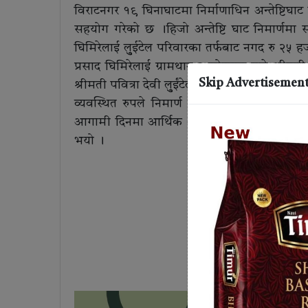
विराटनगर १९ घिनाघाटमा निर्माणाधिन अन्तेष्टिघाट न
सहयोग गरेको छ ।हिजो अन्तेष्टि घाट निमार्णमा 
घिमिरेलाई लुुईटेल परिवारका तर्फबाट नगद रु २५ 
प्रसाद घिमिरेलाई ग्रामथान २ झोराहाट बस्ने श्रीमती ट
Skip Advertisemen
श्रीमती पवित्रा देवी लुुईंटेल, छत्रपती लुुईंटेल , श
व्यवस्थित रुपले निमार्ण गरि सञ्चालन गर्नका ला
आगामी दिनमा आर्थिक अभावका कारण निमार्ण कार
भयो ।