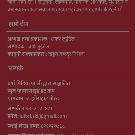
जागा रहने छौ । राष्ट्रियता, लोकतन्त्र, नागरिक अधिकार, सुशासन र
प्रेस स्वतन्त्रताका सवालमा राष्ट्रको पहरेदार भएर हामी लडिरहने छौ ।
हाम्रो टीम
अध्यक्ष तथा प्रकाशक
: शंकर लुईटेल
सम्पादक
: बर्षा लुईटेल
कानुनी सल्लाहकार
: खड्ग बहादुर निरौला
सम्पर्क
बर्षा मिडिया प्रा ली द्वारा सञ्चालित
न्युुज फायरसाइड डट कम
ग्रामथान -२ ,झोराहाट मोरङ
सम्पर्क न
9852022871
इमेल:
luitel.skl@gmail.com
स्थाई लेखा नम्बर
६२११२१७६८