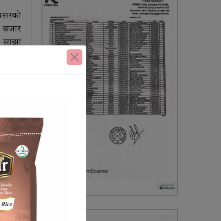
अवसरको
ो बजार
मा साझा
लुनिया
े
कोशी
ायीसँग
ा छलफल
ो बजार