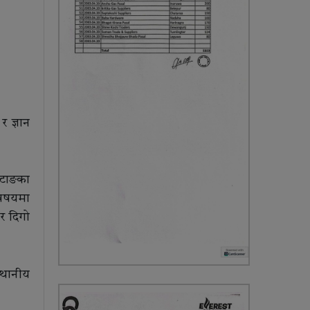
 ज्ञान
ोटाङका
विषयमा
र दिगो
्थानीय