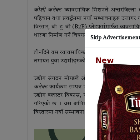
कोशी कनेक्ट
व्यावसायिक मिशनले अन्तरजिल्ला व
पहिचान तथा प्रवर्द्धनमा नयाँ सम्भावनाहरू उजाग
विस्तार, बी–टु–बी (B2B) प्लेटफर्ममार्फत व्यवसायि
धारणा निर्माण गर्ने विषयमा सहमति र समझदारी
Skip Advertisemen
तीनदिने यस व्यावसायिक भ्रमणमा संगठनका निवर्तमान
लगायत युवा उद्यमीहरूको सक्रिय सहभागिता रहेको 
उद्योग संगठन मोरङले औद्योगिक विकास र क्षेत्रीय 
कनेक्ट
कार्यक्रम सम्पन्न भएको छ । कार्यक्रममा 
उद्योग क्लस्टर विकास, पर्यटन प्रवर्द्धन, स्था
गरिएको छ । यस अभियानले अन्तरजिल्ला व्यापार
विस्तारमा नयाँ सम्भावना सिर्जना गरेको संगठनले 