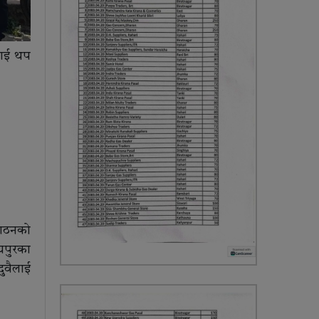
लाई थप
गठनको
यपुरका
दुवैलाई