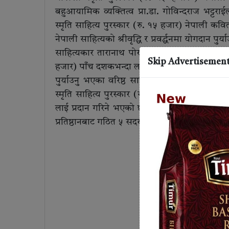
बहुआयामिक व्यक्तित्व प्रा.डा. गोविन्दराज भट्ट
स्मृति साहित्य पुरस्कार (रु. १५ हजार) नेपाली कवि
नेपाली साहित्यको श्रीवृद्धि र प्रवर्द्धनमा योगदान 
साहित्यकार तारानाथ पोखरेलले मातापिताको स्मृतिमा
Skip Advertisemen
हजार) पाँच दशकभन्दा लामो समयदेखि लेखन, सम्पादन 
पुर्याउनु भएका वरिष्ठ साहित्यकार मधु पोखरेलल
स्मृति साहित्य पुरस्कार (रु. ११ हजार) नेपाली 
लाई प्रदान गरिने भएको छ । नेपाल मुक्तक प्रतिष
प्रतिष्ठानबाट गठित ५ सदस्यीय पुरस्कार छनोट समिति