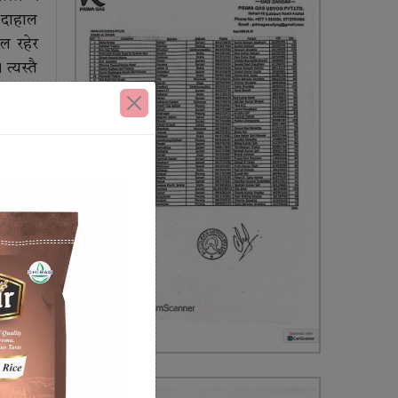
 दाहाल
ील रहेर
त्यस्तै
रु. ११
योगदान
पोखरेल
 जेठो)
र उक्त