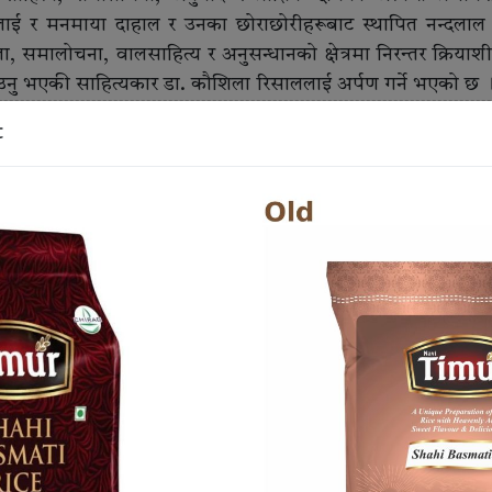
राईलाई र मनमाया दाहाल र उनका छोराछोरीहरूबाट स्थापित नन्दलाल
ता, समालोचना, वालसाहित्य र अनुसन्धानको क्षेत्रमा निरन्तर क्रियाश
पुर्याउनु भएकी साहित्यकार डा. कौशिला रिसाललाई अर्पण गर्ने भएको छ । 
 स्थापना गर्नुभएको छमनादेवी रामप्रसाद पोखरेल स्मृति पुरस्कार (
t
र कुशल संस्थागत नेतृत्वमार्फत नेपाली वाङ्मयको क्षेत्रमा विशिष्ट 
ाई र दिवंगत माधव पोखरेलका सन्तानहरूबाट स्थापित माधव-नर्मदा 
मुक्तक साहित्यका एक समर्पित र विशिष्ट साधक शिव अधिकारी (इलामे
्ठान, कोशी प्रदेश शाखाका सचिव मदन भण्डारीले बताउनु भए अनुसा
ले पुरस्कार समर्पण गरिने व्यक्तिहरूको छनौट गरेको हो ।