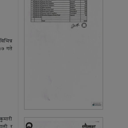
िभिन्न
१७ गते
कुमारी
शाली र