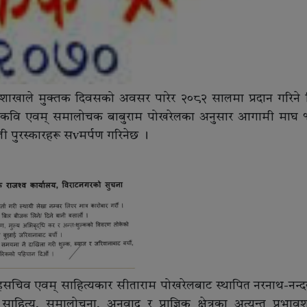
ेश शाखाले मुक्तक दिवसको अवसर पारेर २०८२ सालमा प्रदान गरिने व
्यक्ष कवि एवम् समालोचक बाबुराम पोखरेलका अनुसार आगामी माघ 
 पुरस्कारहरू सvमर्पण गरिनेछ ।
त सहसचिव एवम् साहित्यकार सीताराम पोखरेलबाट स्थापित नरनाथ-नन्द
ाहित्य, समालोचना, अनुवाद र प्राज्ञिक क्षेत्रका अत्यन्त प्रभाव