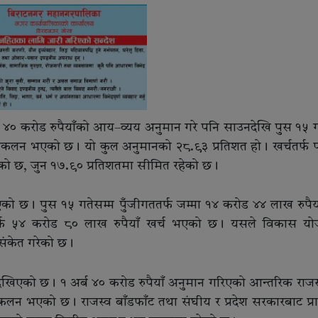
 ४० करोड रुपैयाँको आय–व्यय अनुमान गरे पनि साउनदेखि पुस १५ ग
 संकलन भएको छ। यो कुल अनुमानको २८.९३ प्रतिशत हो। खर्चतर्फ 
एको छ, जुन १७.९० प्रतिशतमा सीमित रहेको छ।
को छ। पुस १५ गतेसम्म पुँजीगततर्फ जम्मा १४ करोड ४४ लाख रुपैयाँ
र्फ ५४ करोड ८० लाख रुपैयाँ खर्च भएको छ। यसले विकास य
 संकेत गरेको छ।
खिएको छ। १ अर्ब ४० करोड रुपैयाँ अनुमान गरिएको आन्तरिक राजस्
कलन भएको छ। राजस्व बाँडफाँट तथा संघीय र प्रदेश सरकारबाट प्राप्