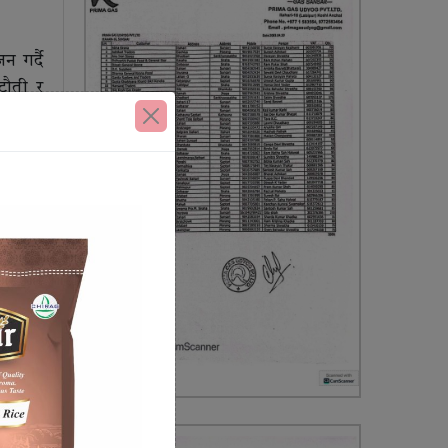
 गर्दै
टौती र
 विकास