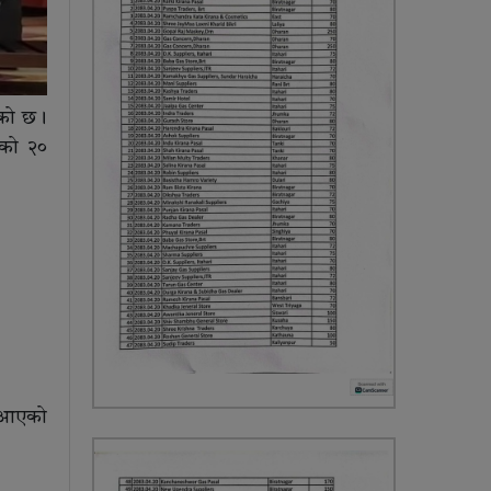
एको छ।
टको २०
ा आएको