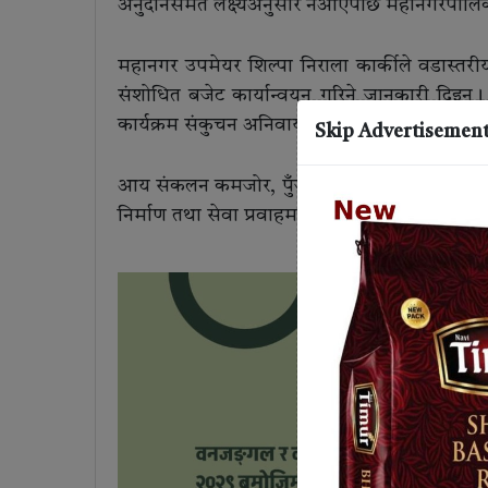
अनुदानसमेत लक्ष्यअनुसार नआएपछि महानगरपालिक
महानगर उपमेयर शिल्पा निराला कार्कीले वडास्तर
संशोधित बजेट कार्यान्वयन गरिने जानकारी दिइन्। 
कार्यक्रम संकुचन अनिवार्य हुने संकेत गरेको छ।
Skip Advertisemen
आय संकलन कमजोर, पुँजीगत खर्च न्यून र बजेट क
निर्माण तथा सेवा प्रवाहमा प्रत्यक्ष असर पर्ने देखिए