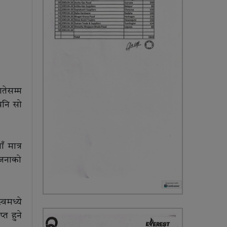
तेसम्म
पनि सो
 मात्र
ोजनाको
वमध्ये
त हुने