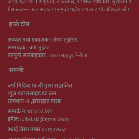
जागा रहने छौ । राष्ट्रियता, लोकतन्त्र, नागरिक अधिकार, सुशासन र
प्रेस स्वतन्त्रताका सवालमा राष्ट्रको पहरेदार भएर हामी लडिरहने छौ ।
हाम्रो टीम
अध्यक्ष तथा प्रकाशक
: शंकर लुईटेल
सम्पादक
: बर्षा लुईटेल
कानुनी सल्लाहकार
: खड्ग बहादुर निरौला
सम्पर्क
बर्षा मिडिया प्रा ली द्वारा सञ्चालित
न्युुज फायरसाइड डट कम
ग्रामथान -२ ,झोराहाट मोरङ
सम्पर्क न
9852022871
इमेल:
luitel.skl@gmail.com
स्थाई लेखा नम्बर
६२११२१७६८