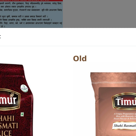
ी गरी संकटलाई कमाउने अवसर बनाउँदा नेपालीले दशैँ मनाउने कि न
t
न–जीको आन्दोलनबाट भर्खरै सास फेर्ने प्रयास गरिरहेको यो संकट
ुनासो सर्वसाधारणबाट विराटनगरको बजारमा गर्न थालिएको छ ।
ा कालोबजारी गर्ने गरेकाले सामान्य मानिसहरुका लागि जहिले पनि दश
नो शाखमाथि उठाउन नसकेको नेपाल प्रहरी र सरकारका कुनै पनि न
ो अवस्थामा हुने महंगी, कालोबजारीजस्ता गतिविधि नियन्त्रण गर्नक
 सरकारको उपस्थिति नहुुँदा यही मौका पारेर व्यापारीले सर्व
य वस्तुको मूल्य दिनप्रतिदिन बढाउदै गएका छन् । यसरी अहिले सबैभन्
ूल्यमा सबैभन्दा बढी मूल्य बढाउने गरिएको छ । जेन–जीको आन्द
 अनुगमन समेत गर्न सकिरहेको छैन । चाडपर्वमा जुत्ता, चप्पल, 