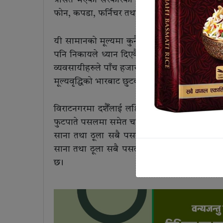
फोन, कपडा, फर्निचर तथा कोठा सजावटका सामानहरुक
यी सामानको मूल्यमा कुनै निश्चितता नै छैन । व्
पनि निकायले ध्यान दिएकै छैन । उपभोक्ताहरु पसल
व्यवसायीहरुले पाँच हजारदेखि १५ हजारसम्म नाफा 
मूल्यवृद्धिको भारबाट छुटकारा अब कहिले पाउने भन्ने प
विराटनगरमा दशैँलाई लक्षित गरी व्यवसायीले स्टक
फुटपाते पसलमा समेत चाडपर्वलक्षित छुट अफर सुरु 
साना तथा ठूला सबै पसलमा सर्वसाधारणको भीड ब
साना तथा ठूला सबै पसलमा सर्वसाधारणको भीड ब
छ ।