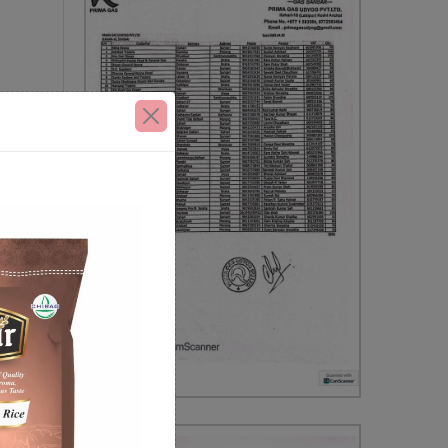
मनाउने
मा पनि
ैँ दशा
िकायको
ा लागि
साधारण
दा बढी
ोलनबाट
मोबाइल