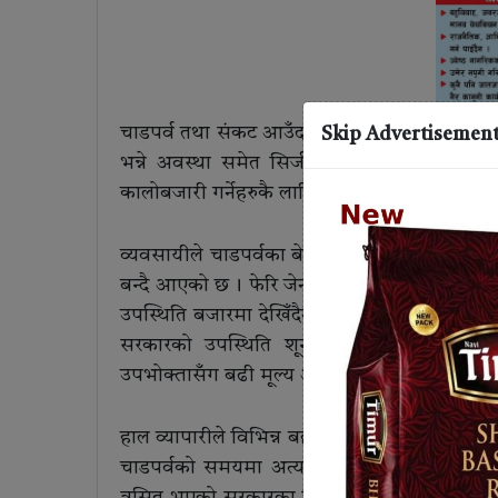
चाडपर्व तथा संकट आउँदा व्यापारीहरुले कालोबजार
Skip Advertisemen
भन्ने अवस्था समेत सिर्जना हुुन थालेको छ । जे
कालोबजारी गर्नेहरुकै लागि दशैँ आइरहेको भन्ने गु
व्यवसायीले चाडपर्वका बेलामा नै महंगी बढाउने तथ
बन्दै आएको छ । फेरि जेन–जीको आन्दोलबाट आफ्
उपस्थिति बजारमा देखिँदैन । सोही कारण यो संकटक
सरकारको उपस्थिति शून्य नै रहेको छ । बजारमा
उपभोक्तासँग बढी मूल्य असुल्न थालेका छन् ।
हाल व्यापारीले विभिन्न बहाना बनाएर दैनिक उपभोग्
चाडपर्वको समयमा अत्यधिक खपत हुने वस्तुको म
त्रसित भएको सरकारका नियमनकारी निकायबाट बजार