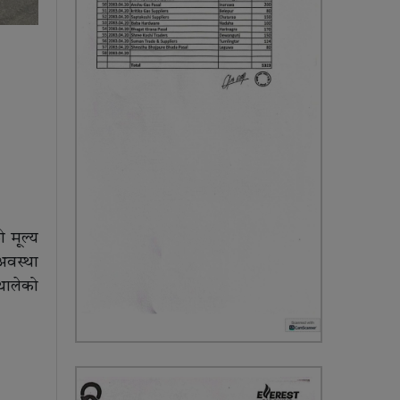
ो मूल्य
अवस्था
थालेको