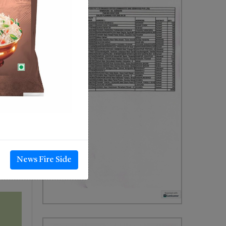
ा कुनै
्छन् ।
री तथा
पेटीका
ैनन् ।
। यसरी
ाय मौन
News Fire Side