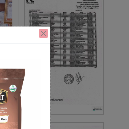
 अतिथी
न्दिरा