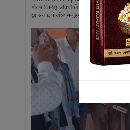
गौतम विशिष्ठ अतिथीको रुपमा आशिन हुनुहुनथ्यो 
दुइ सय ९ पोखरेल बन्धुहरुको सहभागिता रहेको पोखरेल