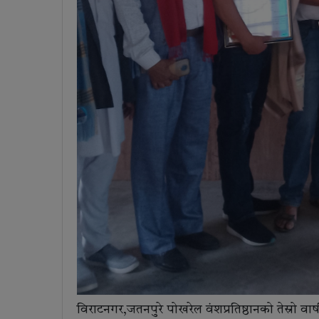
विराटनगर,जतनपुरे पोखरेल वंशप्रतिष्ठानको तेस्रो