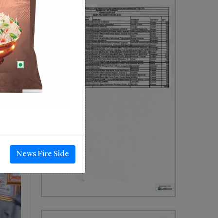
थियो ।
नुभयो ।
News Fire Side