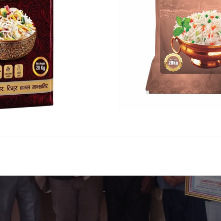
।त्यसैगरी लक्षमण पोखरेल,मुनाल पोखरेल,हिरा पोखरेल रहनुभएको 
 बंश प्रतिष्ठानका केन्द्रीय कोषध्यक्ष विष्णु पोखरेलले जानकारी दि