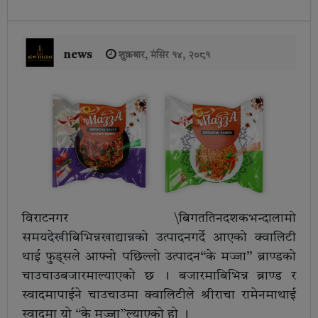
news
शुक्रबार, मंसिर १४, २०८१
विराटनगर \बिगततिनदशकभन्दालामो
समयदेखीबिभिन्नखाद्यान्नको उत्पादनगर्दे आएको क्वालिटी
थाई फुड्सले आफ्नो पछिल्लो उत्पादन“के मज्जा” ब्राण्डको
चाउचाउबजारमाल्याएको छ । बजारमाबिभिन्न ब्राण्ड र
स्वादमापाईने चाउचाउमा क्वालिटीले श्रीराचा रामेनमाथाई
स्वादमा यो “के मज्जा”ल्याएको हो ।