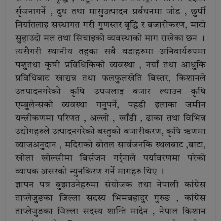
र्सृजनागर्ने , दुध तथा मासुुउत्पादन प्रर्बधनमा जोड , छुुर्पी
निर्यातलाइ संस्थागत गरी गुुणस्तर बृद्धि र बजारीकरण, माटो
सुुहाउदो मल तथा सिचाइको व्यवस्थाको माग राखेका छन ।
त्यसैगरी स्थानीय तहका सबै वडाहरुमा अनिवार्यरुपमा
पशुुतथा कृषी प्रविधिकिको व्यवस्था , नयाँ तथा आधुुकि
प्रविधिबाट खाद्यन्न तथा फलफुुलखेति बिस्तर, किशानले
उतपादनगरेको कृषि उपजलाइ बजार ल्याउन कृषि
एम्बुुलेन्सको व्यवस्था गनुुपर्ने, पहडी इलाका जमीन
यन्त्रीकणमा परिणत , अल्लो , खाँडी , ढाका तथा विभिन्न
उद्योगहरुले उत्पादनगरेको बस्तुको बजारीकरण, कृषि ऋणमा
व्याजअनुुदान , मदिराको बोतल सार्वजनकि स्थलबाट ,बाटा,
खोला खोल्सीमा बिर्सजन गर्र्नाले पर्यावरणमा परेको
व्यापक असरको न्युनकिरण गर्ने मागहरु थिए ।
ज्ञापन पत्र बुुझाउनेहरुमा संयोजक तथा नेपाली कांग्रेस
ताप्लेजुुङका जिल्ला सदस्य भिमबहादुर गुरुङ , कांग्रेस
ताप्लेजुुङका जिल्ला सदस्य शान्ति मादेन , नेपाल किशान