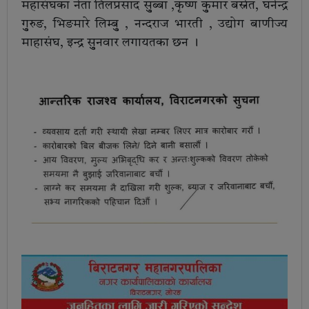
महासंघका नेता तिलप्रसाद सुुब्बा ,कृष्ण कुुमार बस्नेत, घनेन्द्र
गुुरुङ, भिङमारे लिम्बुु , नन्दराज भारती , उद्योग बाणीज्य
माहासंघ, इन्द्र सुुनवार लगायतका छन ।