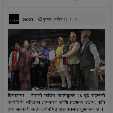
News
बुधबार, आश्विन २३, २०८१
विराटनगर ÷ नेपाली कांग्रेस ताप्लेजुुङले २६ बुुदे सहकारी
कार्यविधि सहितको ज्ञापनपत्र कोशि प्रदेशका उद्योग, कृषि
तथा सहकारी मन्त्री खगेनसिंह हाङगामलाइ बुुझाएको छ ।