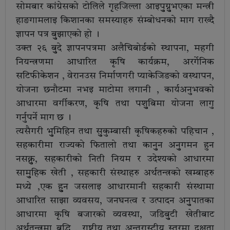
सोमबार कांग्रेसको टोलिले गृहजिल्ला आइपुुग्नुुभएका मन्त्री
हाङगामलाइ किशानका समस्याहरु संम्बोधनको माग राख्दै
ज्ञापन पत्र बुुझाएको हो ।
उक्त २६ बुुदे ज्ञापनपत्रमा अलैचिबोर्डको स्थापना, महगी
नियन्त्रणमा आधारित कृषि कार्यक्रम, अरर्गेनिक
सटिफीकेशन , वेरानउस निर्माणगरी प्याकेजिङको वस्थापन,
योजना छनौटमा नभइ माटोमा लगानी , कार्यअनुभवको
आधारमा वर्गीकरण, कृषि तथा पशुुबिमा योजना लागु
गर्नुपर्ने माग छ ।
त्यसैगरी भुुमिहिन तथा सुुकुम्बासी कृषिकहरुको पहिचान ,
सहकारीमा राज्यको फितालो तथा कानुुन अनुुगमन हुन
नसक्नुु, सहकारीको निती नियम र उदेश्यको आधारमा
सामुुहिक खेती , सहकारी संस्थाहरु अर्थतन्त्रको खम्बाहरु
मध्ये ,एक हुुन जसलाइ आधारमानी सहकारी संस्थामा
आधारित साझा व्यवसय, जनघनत्व र उत्पादन अनुुपातका
आधारमा कृषि बजारको व्यवस्था, जडिबुुटी खेतीबाट
अर्थतन्त्रमा बृद्धि , राष्ट्रीय तथा अन्तरास्ट्रीय स्तरमा दक्षता