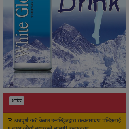
अपडेट
अन्नपूर्ण राठी केबल इन्डस्ट्रिजद्वारा सत्यनारायण मन्दिरलाई
६ लाख रुपैयाँ बराबरको सामग्री हस्तान्तरण