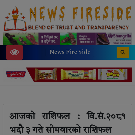
News Fire Side
आजको राशिफल : वि.सं.२०८१
भदाै ३ गते साेमवारकाे राशिफल