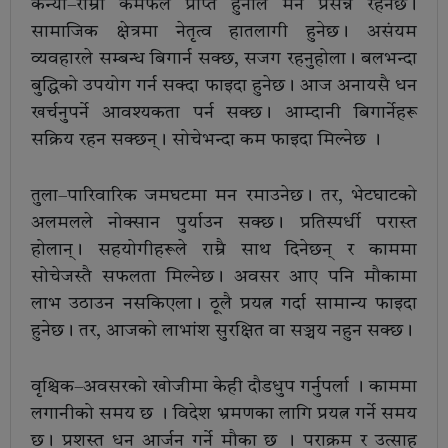
कन्या–राम्रो कर्मफल प्राप्त हुनाले मन प्रसन्न रहनेछ।
सामाजिक क्षेत्रमा नेतृत्व हातलागी हुनेछ। असंयम
व्यवहारले सम्बन्ध बिगार्न सक्छ, सजग रहनुहोला। बलभन्दा
बुद्धिको उपयोग गर्न सक्दा फाइदा हुनेछ। आज अनायसै धन
खर्चनुपर्ने आवश्यकता पर्न सक्छ। आम्दानी बिगार्नेहरू
सक्रिय रहन सक्छन्। सोचेभन्दा कम फाइदा मिल्नेछ ।
तुला–पारिवारिक जमघटमा मन रमाउनेछ। तर, भेटघाटको
अलमलले नोक्सान पुर्याउन सक्छ। प्रतिस्पर्धी परास्त
होलान्। सहयोगीहरूले राम्रै साथ दिनेछन् र काममा
सोचेजस्तै सफलता मिल्नेछ। अवसर आए पनि मौकामा
लाभ उठाउन नसकिएला। ठूलै प्रयत्न गर्दा सामान्य फाइदा
हुनेछ। तर, आजको लाभांश सुरक्षित वा सञ्चय नहुन सक्छ।
वृश्चिक–अवसरको खोजीमा केही दौडधुप गर्नुपर्ला । काममा
लगानीको समय छ । विदेश भ्रमणका लागि प्रयत्न गर्ने समय
छ। प्रशस्त धन आर्जन गर्ने मौका छ । पराक्रम र उत्साह