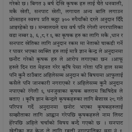
गरेको छ। बिगत ३ बर्ष देखि कृषक हरु लाई चैते धनवाली,
मकै खेती, सनपाट खेती, लगायत अन्य बालि लगाउन
प्राेत्साहन स्वरुप प्रति कठ्ठा ५०० रुपैयाँको दरले अनुदान दिँदै
आइरहेको छ। मन्त्रालयले यस वर्ष पनि रंगेली नगरपालिका
वडा नम्बर ३, ६ ,८ र ९ का कृषक हरु का लागि मकै ,धान र
सनपाट खेतिका लागि अनुदान रकम मा नेताकाे चाकडी गर्ने
र पावर भएका व्यक्ति हरु लाई मात्रै ज्ञान केन्द्र ले अनुदानमा
छनाैट गरेको कृषक हरु ले आराेप लगाएका छन ।आफू
हरुले दिन रात मेहनत गरेर कृषि पेसा गरेता पनि हाल सम्म
पनि कुनै ठाउँबाट अहिलेसम्म अनुदान काे बिषयमा आफुलाई
कसैले पनि जानकारी नगराएकाे र अहिलेसम्म कुनै अनुदान
नपाएकाे रंगेली ९ धनजुवाका कृषक बलराम ऋिषिदेव ले
बताए । कृषि ज्ञान केन्द्रले कृषकहरूका लागि बैशाख २८ गते
परिपत्र गर्दे अनुदानमा छनोट भएका कृषकहरूलाई
सम्झौताका लागि आह्वान गरेपछि कृषकहरूले नाम लिस्ट
हेरेपछि अहिले चर्चाको विषय बन्दै गएको छ । सनपाट
खेतीका ज्ञन केन्द्र ले लागि रङ्गली नगरपालिका वडा नं ९