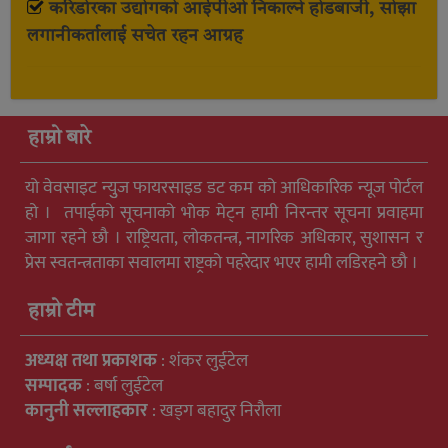
करिडोरका उद्योगको आईपीओ निकाल्ने होडबाजी, सोझा
लगानीकर्तालाई सचेत रहन आग्रह
हाम्रो बारे
यो वेवसाइट न्युुज फायरसाइड डट कम को आधिकारिक न्यूज पोर्टल
हो । तपाईको सूचनाको भोक मेट्न हामी निरन्तर सूचना प्रवाहमा
जागा रहने छौ । राष्ट्रियता, लोकतन्त्र, नागरिक अधिकार, सुशासन र
प्रेस स्वतन्त्रताका सवालमा राष्ट्रको पहरेदार भएर हामी लडिरहने छौ ।
हाम्रो टीम
अध्यक्ष तथा प्रकाशक
: शंकर लुईटेल
सम्पादक
: बर्षा लुईटेल
कानुनी सल्लाहकार
: खड्ग बहादुर निरौला