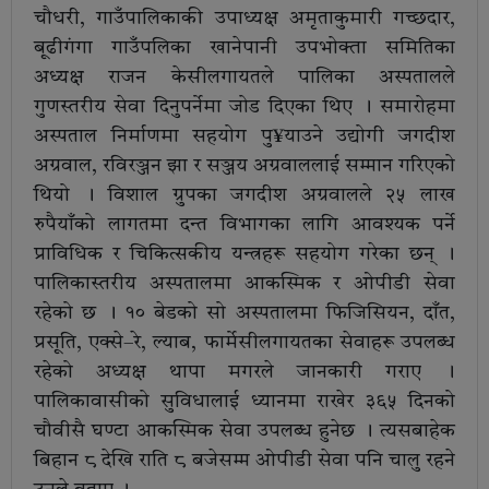
चौधरी, गाउँपालिकाकी उपाध्यक्ष अमृताकुमारी गच्छदार,
बूढीगंगा गाउँपलिका खानेपानी उपभोक्ता समितिका
अध्यक्ष राजन केसीलगायतले पालिका अस्पतालले
गुणस्तरीय सेवा दिनुपर्नेमा जोड दिएका थिए । समारोहमा
अस्पताल निर्माणमा सहयोग पु¥याउने उद्योगी जगदीश
अग्रवाल, रविरञ्जन झा र सञ्जय अग्रवाललाई सम्मान गरिएको
थियो । विशाल ग्रुपका जगदीश अग्रवालले २५ लाख
रुपैयाँको लागतमा दन्त विभागका लागि आवश्यक पर्ने
प्राविधिक र चिकित्सकीय यन्त्रहरू सहयोग गरेका छन् ।
पालिकास्तरीय अस्पतालमा आकस्मिक र ओपीडी सेवा
रहेको छ । १० बेडको सो अस्पतालमा फिजिसियन, दाँत,
प्रसूति, एक्से–रे, ल्याब, फार्मेसीलगायतका सेवाहरू उपलब्ध
रहेको अध्यक्ष थापा मगरले जानकारी गराए ।
पालिकावासीको सुविधालाई ध्यानमा राखेर ३६५ दिनको
चौवीसै घण्टा आकस्मिक सेवा उपलब्ध हुनेछ । त्यसबाहेक
बिहान ८ देखि राति ८ बजेसम्म ओपीडी सेवा पनि चालु रहने