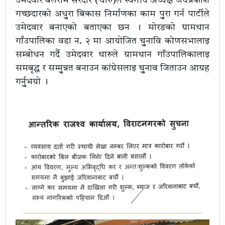
उमेदवार बलराम सरदार (थारु)ले स्वर्गीय अध्यक्ष जयप्रकाश
गच्छदारको अधुुरा बिकास निर्माणका काम पुुरा गर्न पार्टीले
उमेदवार बनाएको बताएका छन । मोरङको ग्रामथान
गाँउपालिका वडा न. २ मा आयोजित चुुनावि कोणसभालाइ
सम्बोधन गर्दै उमेदवार थारुले ग्रामथान गाँउपालिकालाइ
समबृद्ध र सम्मुुन्नत बनाउन कांग्रेसलाइ चुुनाव जिताउन आग्रह
गर्नुुभयो ।