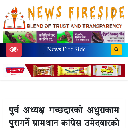
News Fire Side
पुुर्व अध्यक्ष गच्छदारको अधुुराकाम
पुुरागर्ने ग्रामथान कांग्रेस उमेदवारको