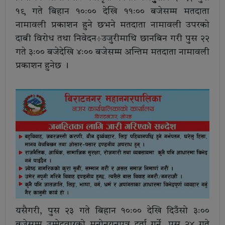
१९ गते बिहान १०ः०० देखि ११ः०० बजेसम्म मतदाता
नामावली प्रकाशन हुने छभने मतदाता नामावली उपरको
दाबी विरोध तथा निवेदन÷उजुरीमाथि छानबिन गरी पुस २२
गते ३ः०० बजेदेखि ४ः०० बजेसम्म अन्तिम मतदाता नामावली
प्रकाशन हुनेछ ।
यसैगरी, पुस २३ गते बिहान १०ः०० देखि दिउँसो ३ः००
बजेसम्म उम्मेदवारको मनोनयनपत्र दर्ता गर्ने, पुस २४ गते