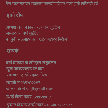
प्रेस स्वतन्त्रताका सवालमा राष्ट्रको पहरेदार भएर हामी लडिरहने छौ ।
हाम्रो टीम
अध्यक्ष तथा प्रकाशक
: शंकर लुईटेल
सम्पादक
: बर्षा लुईटेल
कानुनी सल्लाहकार
: खड्ग बहादुर निरौला
सम्पर्क
बर्षा मिडिया प्रा ली द्वारा सञ्चालित
न्युुज फायरसाइड डट कम
ग्रामथान -२ ,झोराहाट मोरङ
सम्पर्क न
9852022871
इमेल:
luitel.skl@gmail.com
स्थाई लेखा नम्बर
६२११२१७६८
सुचना विभाग दर्ता नम्बर –
४५४७ /२०८० /८१