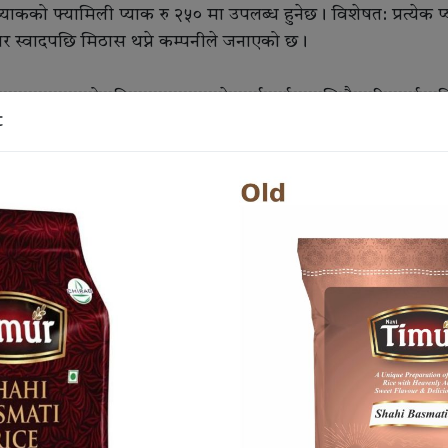
प्याकको फ्यामिली प्याक रु २५० मा उपलब्ध हुनेछ। विशेषत: प्रत्येक 
 स्वादपछि मिठास थप्ने कम्पनीले जनाएको छ।
 दराज जस्ता लोकप्रिय अनलाइन प्लेटफर्ममार्फत सजिलै खरिद गर्न स
t
 नवप्रवर्तनलाई निरन्तरता दिने प्रतिबद्धता जनाएको छ।