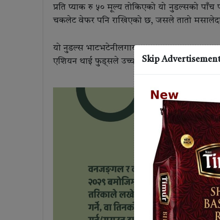
प्रति प्याक रु ५० मूल्य तोकिएको यो नुडल्सको पाँच 
चकलेट वेफर पनि राखिएको छ, जसले तातो मसालेदार
यो नुडल्स भाटभटेनीलगायत ठूला खुद्रा पसलहरूमा र
Skip Advertisemen
एशियन थाई फुड्सले उच्च गुणस्तर, प्रामाणिक स्वाद र