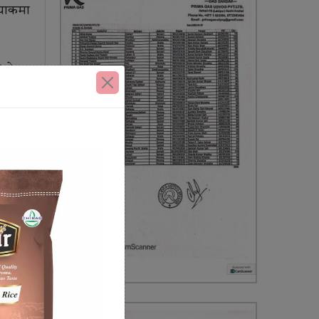
प्याकमा
किनेछ।