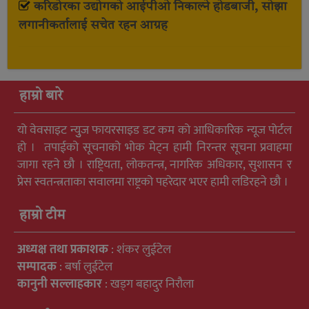
करिडोरका उद्योगको आईपीओ निकाल्ने होडबाजी, सोझा
लगानीकर्तालाई सचेत रहन आग्रह
हाम्रो बारे
यो वेवसाइट न्युुज फायरसाइड डट कम को आधिकारिक न्यूज पोर्टल
हो । तपाईको सूचनाको भोक मेट्न हामी निरन्तर सूचना प्रवाहमा
जागा रहने छौ । राष्ट्रियता, लोकतन्त्र, नागरिक अधिकार, सुशासन र
प्रेस स्वतन्त्रताका सवालमा राष्ट्रको पहरेदार भएर हामी लडिरहने छौ ।
हाम्रो टीम
अध्यक्ष तथा प्रकाशक
: शंकर लुईटेल
सम्पादक
: बर्षा लुईटेल
कानुनी सल्लाहकार
: खड्ग बहादुर निरौला