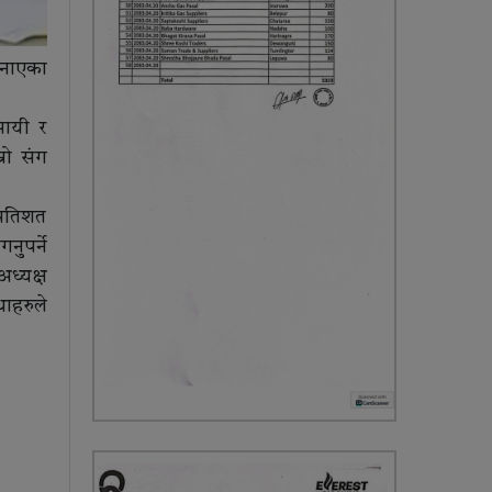
जनाएका
सायी र
रो संग
्रतिशत
ुपर्ने
ध्यक्ष
ाहरुले