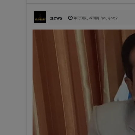
news
मंगलबार, आषाढ १७, २०८२