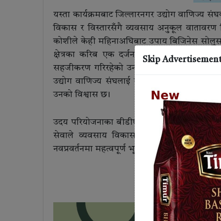
यस्ता कार्यक्रमबाट जिल्लारनगर उद्योग वाणिज्य स
विकास र विस्तारसँगै व्यवसाय अनुकूल वातावरण 
कोशीले केही महिनाअघिबाट उपाय बिजिनेस सोलुस
क्षेत्रका करिब एक दर्जन कृषि उद्यमीहरूको व्या
Skip Advertisemen
सहजीकरण गरिरहेको उनको भनाइ छ । व्यावसायिक 
उद्योग वाणिज्य संघलाई संस्थागत आम्दानी वृद्धि, सद
उनको विश्वास छ ।
उदय परियोजनाका बीडीएस लिड विष्णु काफ्लेले स
सेवाले व्यवसाय विकास, बजार नेटवर्क विस्त
नवप्रवर्तनमा महत्वपूर्ण भूमिका खेल्ने बताए ।