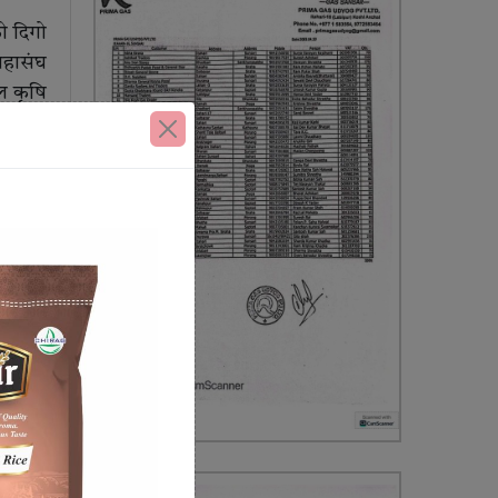
ो दिगो
महासंघ
ल कृषि
ासंघले
लारनगर
ा गर्ने
ाहरूको
ली तथा