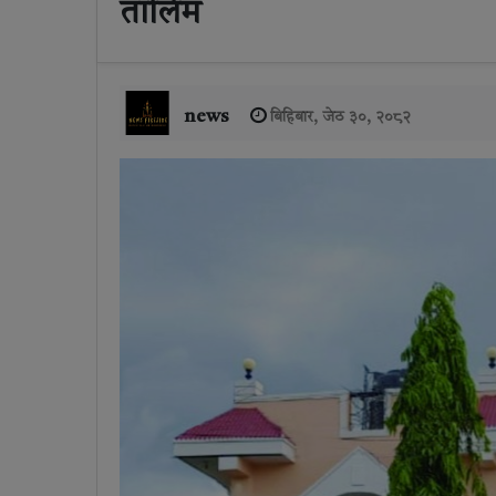
तालिम
news
बिहिबार, जेठ ३०, २०८२