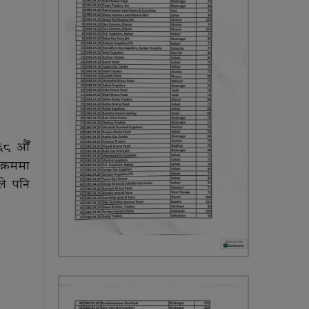
 ६८ औँ
क्रममा
ले पनि