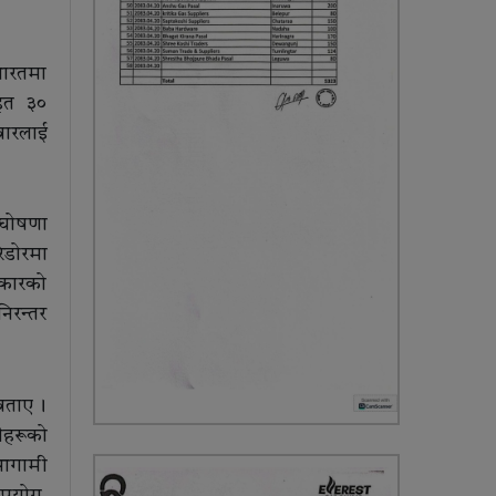
भारतमा
हित ३०
बारलाई
 घोषणा
िडोरमा
सरकारको
िरन्तर
बताए ।
ीहरूको
 आगामी