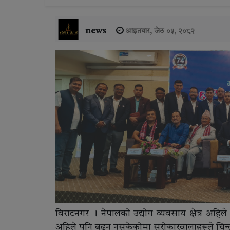
news
आइतबार, जेठ ०५, २०८२
विराटनगर । नेपालको उद्योग व्यवसाय क्षेत्र अहि
अहिले पनि बढ्न नसकेकोमा सरोकारवालाहरूले चिन्ता