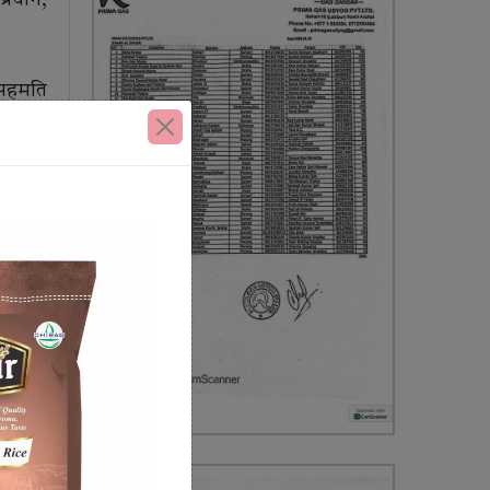
प्रयोग,
 सहमति
रकारले
्वाधार
 दिए ।