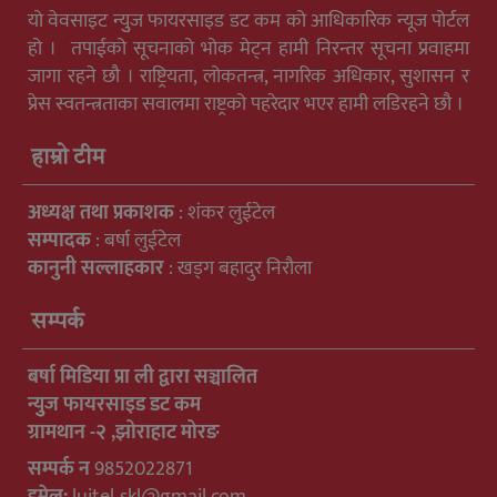
यो वेवसाइट न्युुज फायरसाइड डट कम को आधिकारिक न्यूज पोर्टल
हो । तपाईको सूचनाको भोक मेट्न हामी निरन्तर सूचना प्रवाहमा
जागा रहने छौ । राष्ट्रियता, लोकतन्त्र, नागरिक अधिकार, सुशासन र
प्रेस स्वतन्त्रताका सवालमा राष्ट्रको पहरेदार भएर हामी लडिरहने छौ ।
हाम्रो टीम
अध्यक्ष तथा प्रकाशक
: शंकर लुईटेल
सम्पादक
: बर्षा लुईटेल
कानुनी सल्लाहकार
: खड्ग बहादुर निरौला
सम्पर्क
बर्षा मिडिया प्रा ली द्वारा सञ्चालित
न्युुज फायरसाइड डट कम
ग्रामथान -२ ,झोराहाट मोरङ
सम्पर्क न
9852022871
इमेल:
luitel.skl@gmail.com