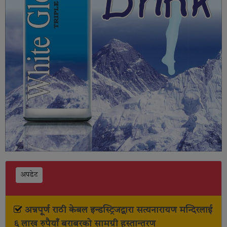
अपडेट
अन्नपूर्ण राठी केबल इन्डस्ट्रिजद्वारा सत्यनारायण मन्दिरलाई
६ लाख रुपैयाँ बराबरको सामग्री हस्तान्तरण